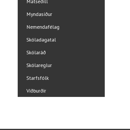
Matseðill
Myndasíður
Nemendafélag
Skóladagatal
Skólaráð
Skólareglur
Starfsfólk
Viðburðir