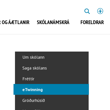
St
LEITA
 OG ÁÆTLANIR
SKÓLANÁMSKRÁ
FORELDRAR
Leita
Um skólann
Saga skólans
Fréttir
eTwinning
Gróðurhúsið