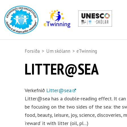
Forsíða
>
Um skólann
>
eTwinning
LITTER@SEA
Verkefnið
Litter@sea
Litter@sea has a double-reading effect. It can be
be focusing on the two sides of the sea: the sw
food, beauty, leisure, joy, science, discoveries
‘reward’ it with litter (oil, pl...)