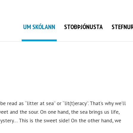
Grunnskóli Bolungarvíkur
UM SKÓLANN
STOÐÞJÓNUSTA
STEFNUR
 read as “litter at sea” or “lit(t)eracy”. That’s why we’ll
eet and the sour. On one hand, the sea brings us life,
, mystery… This is the sweet side! On the other hand, we