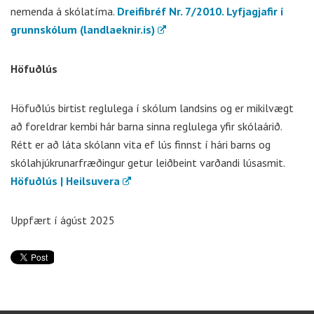
nemenda á skólatíma.
Dreifibréf Nr. 7/2010. Lyfjagjafir í
grunnskólum (landlaeknir.is)
Höfuðlús
Höfuðlús birtist reglulega í skólum landsins og er mikilvægt
að foreldrar kembi hár barna sinna reglulega yfir skólaárið.
Rétt er að láta skólann vita ef lús finnst í hári barns og
skólahjúkrunarfræðingur getur leiðbeint varðandi lúsasmit.
Höfuðlús | Heilsuvera
Uppfært í ágúst 2025