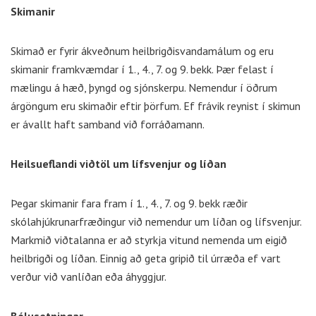
Skimanir
Skimað er fyrir ákveðnum heilbrigðisvandamálum og eru
skimanir framkvæmdar í 1., 4., 7. og 9. bekk. Þær felast í
mælingu á hæð, þyngd og sjónskerpu. Nemendur í öðrum
árgöngum eru skimaðir eftir þörfum. Ef frávik reynist í skimun
er ávallt haft samband við forráðamann.
Heilsueflandi viðtöl um lífsvenjur og líðan
Þegar skimanir fara fram í 1., 4., 7. og 9. bekk ræðir
skólahjúkrunarfræðingur við nemendur um líðan og lífsvenjur.
Markmið viðtalanna er að styrkja vitund nemenda um eigið
heilbrigði og líðan. Einnig að geta gripið til úrræða ef vart
verður við vanlíðan eða áhyggjur.