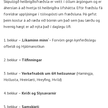
Skipulögð heilbrigðisfræðsla er veitt í öllum árgöngum og er
áherslan á að hvetja til heilbrigðra lífshátta. Eftir fræðslu fá
foreldrar upplýsingar í tölvupósti um fræðsluna. Þá gefst
þeim kostur á að ræða við börnin um það sem þau lærðu og
hvernig hægt er að nýta það í daglegu lífi.
1. bekkur – ‚
Líkaminn minn‘ -
Forvörn gegn kynferðislegu
ofbeldi og Hjálmanotkun
2. bekkur
– Tilfinningar
3. bekkur –
Verkefnabók um 6H heilsunnar
(Hamingja,
Hollusta, Hreinlæti, Hreyfing, Hvíld)
4. bekkur –
Kvíði og Slysavarnir
5. bekkur –
Samskipti