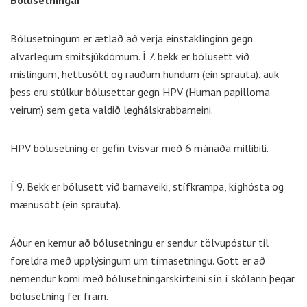
Bólusetningar
Bólusetningum er ætlað að verja einstaklinginn gegn
alvarlegum smitsjúkdómum. Í 7. bekk er bólusett við
mislingum, hettusótt og rauðum hundum (ein sprauta), auk
þess eru stúlkur bólusettar gegn HPV (Human papilloma
veirum) sem geta valdið leghálskrabbameini.
HPV bólusetning er gefin tvisvar með 6 mánaða millibili.
Í 9. Bekk er bólusett við barnaveiki, stífkrampa, kíghósta og
mænusótt (ein sprauta).
Áður en kemur að bólusetningu er sendur tölvupóstur til
foreldra með upplýsingum um tímasetningu. Gott er að
nemendur komi með bólusetningarskírteini sín í skólann þegar
bólusetning fer fram.