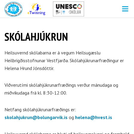
V
SKÓLAHJÚKRUN
Heilsuvernd skólabarna er á vegum Heilsugæslu
Heilbrigðisstofnunar Vestfjarða. Skólahjúkrunarfræðingur er
Helena Hrund Jónsdóttir.
Viðverutími skólahjúkrunarfræðings verður mánudaga og
miðvikudaga frá kl. 8:30-12:00.
Netfang skólahjúkrunarfræðings er:
skolahjukrun@bolungarvik.is
og
helena@hvest.is