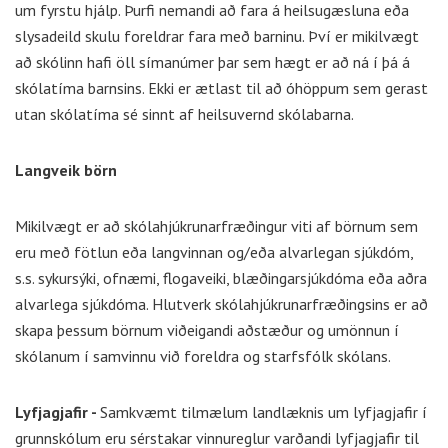
um fyrstu hjálp. Þurfi nemandi að fara á heilsugæsluna eða
slysadeild skulu foreldrar fara með barninu. Því er mikilvægt
að skólinn hafi öll símanúmer þar sem hægt er að ná í þá á
skólatíma barnsins. Ekki er ætlast til að óhöppum sem gerast
utan skólatíma sé sinnt af heilsuvernd skólabarna.
Langveik börn
Mikilvægt er að skólahjúkrunarfræðingur viti af börnum sem
eru með fötlun eða langvinnan og/eða alvarlegan sjúkdóm,
s.s. sykursýki, ofnæmi, flogaveiki, blæðingarsjúkdóma eða aðra
alvarlega sjúkdóma. Hlutverk skólahjúkrunarfræðingsins er að
skapa þessum börnum viðeigandi aðstæður og umönnun í
skólanum í samvinnu við foreldra og starfsfólk skólans.
Lyfjagjafir -
Samkvæmt tilmælum landlæknis um lyfjagjafir í
grunnskólum eru sérstakar vinnureglur varðandi lyfjagjafir til