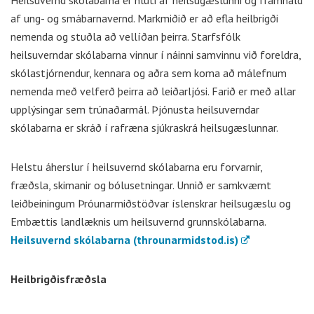
Heilsuvernd skólabarna er hluti af heilsugæslunni og framhald
af ung- og smábarnavernd. Markmiðið er að efla heilbrigði
nemenda og stuðla að vellíðan þeirra. Starfsfólk
heilsuverndar skólabarna vinnur í náinni samvinnu við foreldra,
skólastjórnendur, kennara og aðra sem koma að málefnum
nemenda með velferð þeirra að leiðarljósi. Farið er með allar
upplýsingar sem trúnaðarmál. Þjónusta heilsuverndar
skólabarna er skráð í rafræna sjúkraskrá heilsugæslunnar.
Helstu áherslur í heilsuvernd skólabarna eru forvarnir,
fræðsla, skimanir og bólusetningar. Unnið er samkvæmt
leiðbeiningum Þróunarmiðstöðvar íslenskrar heilsugæslu og
Embættis landlæknis um heilsuvernd grunnskólabarna.
Heilsuvernd skólabarna (throunarmidstod.is)
Heilbrigðisfræðsla