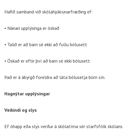
Hafið samband við skólahjúkrunarfræðing ef:
• Nánari upplýsinga er óskað
• Talið er að barn sé ekki að fullu bólusett
• Óskað er eftir því að barn sé ekki bólusett
Það er á ábyrgð foreldra að láta bólusetja börn sín.
Hagnýtar upplýsingar
Veikindi og slys
Ef óhapp eða slys verður á skólatíma sér starfsfólk skólans