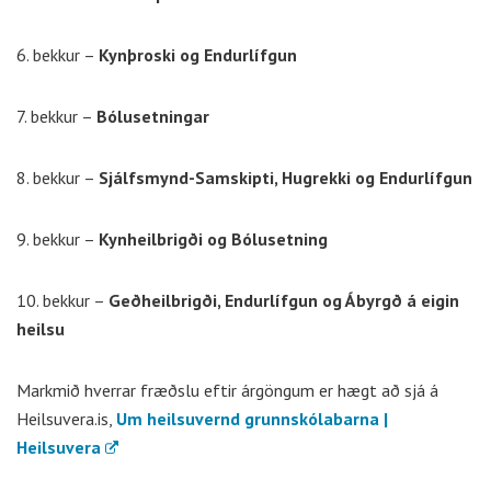
6. bekkur –
Kynþroski og Endurlífgun
7. bekkur –
Bólusetningar
8. bekkur –
Sjálfsmynd-Samskipti, Hugrekki og Endurlífgun
9. bekkur –
Kynheilbrigði og Bólusetning
10. bekkur –
Geðheilbrigði, Endurlífgun og Ábyrgð á eigin
heilsu
Markmið hverrar fræðslu eftir árgöngum er hægt að sjá á
Heilsuvera.is,
Um heilsuvernd grunnskólabarna |
Heilsuvera