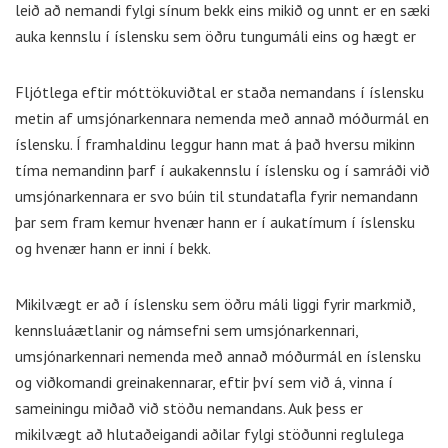
leið að nemandi fylgi sínum bekk eins mikið og unnt er en sæki
auka kennslu í íslensku sem öðru tungumáli eins og hægt er
Fljótlega eftir móttökuviðtal er staða nemandans í íslensku
metin af umsjónarkennara nemenda með annað móðurmál en
íslensku. Í framhaldinu leggur hann mat á það hversu mikinn
tíma nemandinn þarf í aukakennslu í íslensku og í samráði við
umsjónarkennara er svo búin til stundatafla fyrir nemandann
þar sem fram kemur hvenær hann er í aukatímum í íslensku
og hvenær hann er inni í bekk.
Mikilvægt er að í íslensku sem öðru máli liggi fyrir markmið,
kennsluáætlanir og námsefni sem umsjónarkennari,
umsjónarkennari nemenda með annað móðurmál en íslensku
og viðkomandi greinakennarar, eftir því sem við á, vinna í
sameiningu miðað við stöðu nemandans. Auk þess er
mikilvægt að hlutaðeigandi aðilar fylgi stöðunni reglulega