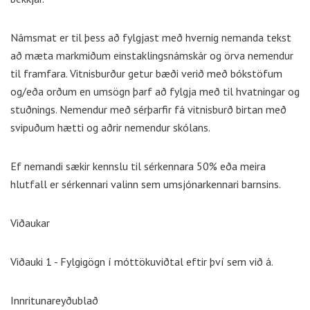
Námsmat er til þess að fylgjast með hvernig nemanda tekst
að mæta markmiðum einstaklingsnámskár og örva nemendur
til framfara. Vitnisburður getur bæði verið með bókstöfum
og/eða orðum en umsögn þarf að fylgja með til hvatningar og
stuðnings. Nemendur með sérþarfir fá vitnisburð birtan með
svipuðum hætti og aðrir nemendur skólans.
Ef nemandi sækir kennslu til sérkennara 50% eða meira
hlutfall er sérkennari valinn sem umsjónarkennari barnsins.
Viðaukar
Viðauki 1 - Fylgigögn í móttökuviðtal eftir því sem við á.
Innritunareyðublað