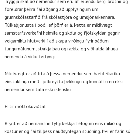
Tryggja skal að nemendur sem eru af erlendu bergi brotnir og
foreldrar þeirra fái aðgang að upplýsingum um
grunnskólastarfið frá skólastjóra og umsjónarkennara.
Túlkaþjónusta í boði, ef þörf er á. Þetta er mikilvægt
samstarfsverkefni heimila og skóla og fjölskyldan gegnir
veigamiklu hlutverki í að skapa virðingu fyrir báðum
tungumálunum, styrkja þau og rækta og viðhalda áhuga
nemenda á virku tvítyngi.
Mikilvægt er að líta á þessa nemendur sem hæfileikaríka
einstaklinga með fjölbreytta þekkingu og kunnáttu en ekki
nemendur sem tala ekki íslensku.
Eftir móttökuviðtal
Brýnt er að nemandinn fylgi bekkjarfélögum eins mikið og
kostur er og fái til þess nauðsynlegan stuðning. Því er farin sú