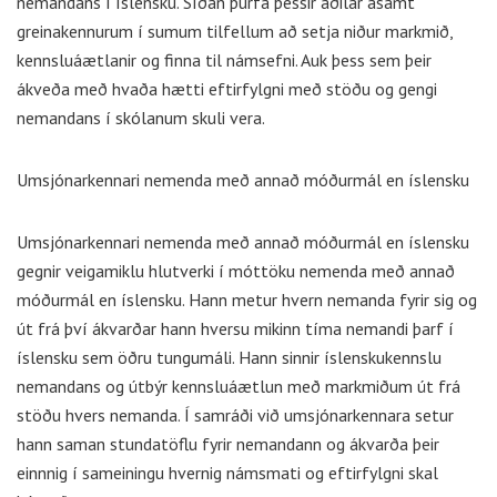
nemandans í íslensku. Síðan þurfa þessir aðilar ásamt
greinakennurum í sumum tilfellum að setja niður markmið,
kennsluáætlanir og finna til námsefni. Auk þess sem þeir
ákveða með hvaða hætti eftirfylgni með stöðu og gengi
nemandans í skólanum skuli vera.
Umsjónarkennari nemenda með annað móðurmál en íslensku
Umsjónarkennari nemenda með annað móðurmál en íslensku
gegnir veigamiklu hlutverki í móttöku nemenda með annað
móðurmál en íslensku. Hann metur hvern nemanda fyrir sig og
út frá því ákvarðar hann hversu mikinn tíma nemandi þarf í
íslensku sem öðru tungumáli. Hann sinnir íslenskukennslu
nemandans og útbýr kennsluáætlun með markmiðum út frá
stöðu hvers nemanda. Í samráði við umsjónarkennara setur
hann saman stundatöflu fyrir nemandann og ákvarða þeir
einnnig í sameiningu hvernig námsmati og eftirfylgni skal