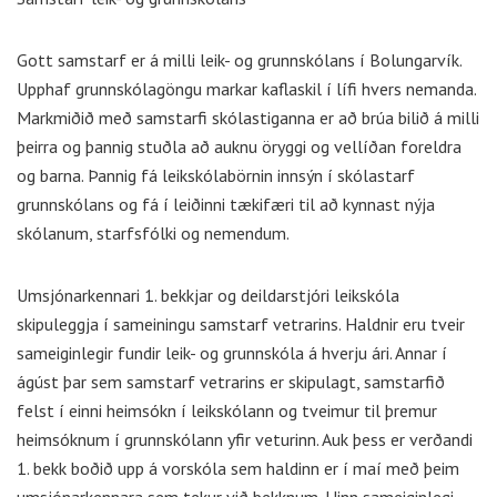
Gott samstarf er á milli leik- og grunnskólans í Bolungarvík.
Upphaf grunnskólagöngu markar kaflaskil í lífi hvers nemanda.
Markmiðið með samstarfi skólastiganna er að brúa bilið á milli
þeirra og þannig stuðla að auknu öryggi og vellíðan foreldra
og barna. Þannig fá leikskólabörnin innsýn í skólastarf
grunnskólans og fá í leiðinni tækifæri til að kynnast nýja
skólanum, starfsfólki og nemendum.
Umsjónarkennari 1. bekkjar og deildarstjóri leikskóla
skipuleggja í sameiningu samstarf vetrarins. Haldnir eru tveir
sameiginlegir fundir leik- og grunnskóla á hverju ári. Annar í
ágúst þar sem samstarf vetrarins er skipulagt, samstarfið
felst í einni heimsókn í leikskólann og tveimur til þremur
heimsóknum í grunnskólann yfir veturinn. Auk þess er verðandi
1. bekk boðið upp á vorskóla sem haldinn er í maí með þeim