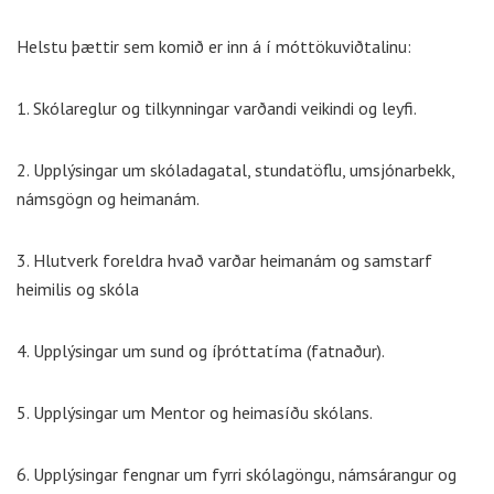
Helstu þættir sem komið er inn á í móttökuviðtalinu:
1. Skólareglur og tilkynningar varðandi veikindi og leyfi.
2. Upplýsingar um skóladagatal, stundatöflu, umsjónarbekk,
námsgögn og heimanám.
3. Hlutverk foreldra hvað varðar heimanám og samstarf
heimilis og skóla
4. Upplýsingar um sund og íþróttatíma (fatnaður).
5. Upplýsingar um Mentor og heimasíðu skólans.
6. Upplýsingar fengnar um fyrri skólagöngu, námsárangur og