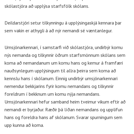
skólastjóra að upplýsa starfsfólk skólans.
Deildarstjóri setur tilkynningu á upplýsingaskjá kennara þar
sem vakin er athygli á að nýr nemandi sé væntanlegur.
Umsjónarkennari, í samstarfi við skólastjóra, undirbýr komu
nýs nemanda og tilkynnir öðrum starfsmönnum skólans sem
koma að nemandanum um komu hans og kemur á framfæri
nauðsynlegum upplýsingum til allra þeirra sem koma að
kennslu hans í skólanum. Einnig undirbýr umsjónarkennari
nemendur bekkjarins fyrir komu nemandans og tilkynnir
foreldrum í bekknum um komu nýja nemandans.
Umsjónarkennari hefur samband heim tveimur vikum eftir að
nemandi er byrjaður. Ræðir þá líðan nemandans og upplifun
hans og foreldra hans af skólanum. Svarar spurningum sem
upp kunna að koma.