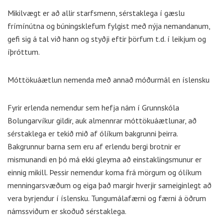
Mikilvægt er að allir starfsmenn, sérstaklega í gæslu
frímínútna og búningsklefum fylgist með nýja nemandanum,
gefi sig á tal við hann og styðji eftir þörfum t.d. í leikjum og
íþróttum.
Móttökuáætlun nemenda með annað móðurmál en íslensku
Fyrir erlenda nemendur sem hefja nám í Grunnskóla
Bolungarvíkur gildir, auk almennrar móttökuáætlunar, að
sérstaklega er tekið mið af ólíkum bakgrunni þeirra.
Bakgrunnur barna sem eru af erlendu bergi brotnir er
mismunandi en þó má ekki gleyma að einstaklingsmunur er
einnig mikill. Þessir nemendur koma frá mörgum og ólíkum
menningarsvæðum og eiga það margir hverjir sameiginlegt að
vera byrjendur í íslensku. Tungumálafærni og færni á öðrum
námssviðum er skoðuð sérstaklega.