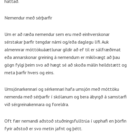
háttað.
Nemendur með sérþarfir
Um er að ræða nemendur sem eru með einhverskonar
sérstakar þarfir tengdar námi og/eða daglegu lífi. Auk
almennrar móttökuáætlunar gildir að ef til er sálfræðimat
eða annarskonar greining á nemendum er mikilvægt að þau
gögn fylgi þeim svo að hægt sé að skoða málin heildstætt og
meta þarfir hvers og eins.
Umsjónarkennari og sérkennari hafa umsjón með móttöku
nemenda með sérþarfir í skólanum og bera ábyrgð á samstarfi
við sérgreinakennara og foreldra.
Oft fær nemandi aðstoð stuðningsfulltrúa í upphafi en þörfin
fyrir aðstoð er svo metin jafnt og þétt.