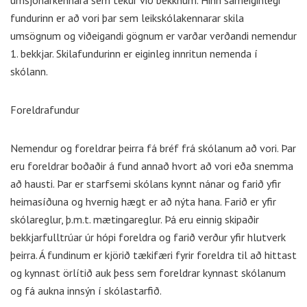
umsjónarkennara sem tekur við bekknum. Hinn sameiginlegi
fundurinn er að vori þar sem leikskólakennarar skila
umsögnum og viðeigandi gögnum er varðar verðandi nemendur
1. bekkjar. Skilafundurinn er eiginleg innritun nemenda í
skólann.
Foreldrafundur
Nemendur og foreldrar þeirra fá bréf frá skólanum að vori. Þar
eru foreldrar boðaðir á fund annað hvort að vori eða snemma
að hausti. Þar er starfsemi skólans kynnt nánar og farið yfir
heimasíðuna og hvernig hægt er að nýta hana. Farið er yfir
skólareglur, þ.m.t. mætingareglur. Þá eru einnig skipaðir
bekkjarfulltrúar úr hópi foreldra og farið verður yfir hlutverk
þeirra. Á fundinum er kjörið tækifæri fyrir foreldra til að hittast
og kynnast örlítið auk þess sem foreldrar kynnast skólanum
og fá aukna innsýn í skólastarfið.