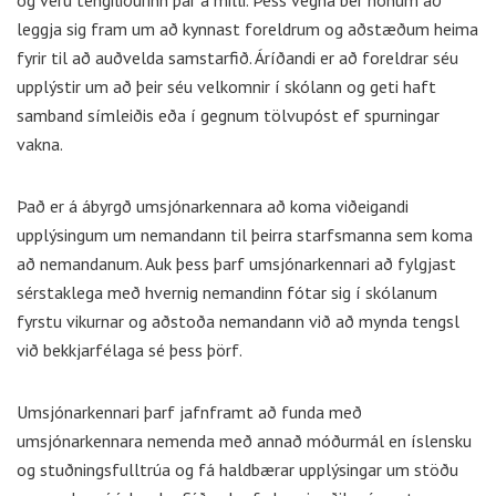
og veru tengiliðurinn þar á milli. Þess vegna ber honum að
leggja sig fram um að kynnast foreldrum og aðstæðum heima
fyrir til að auðvelda samstarfið. Áríðandi er að foreldrar séu
upplýstir um að þeir séu velkomnir í skólann og geti haft
samband símleiðis eða í gegnum tölvupóst ef spurningar
vakna.
Það er á ábyrgð umsjónarkennara að koma viðeigandi
upplýsingum um nemandann til þeirra starfsmanna sem koma
að nemandanum. Auk þess þarf umsjónarkennari að fylgjast
sérstaklega með hvernig nemandinn fótar sig í skólanum
fyrstu vikurnar og aðstoða nemandann við að mynda tengsl
við bekkjarfélaga sé þess þörf.
Umsjónarkennari þarf jafnframt að funda með
umsjónarkennara nemenda með annað móðurmál en íslensku
og stuðningsfulltrúa og fá haldbærar upplýsingar um stöðu