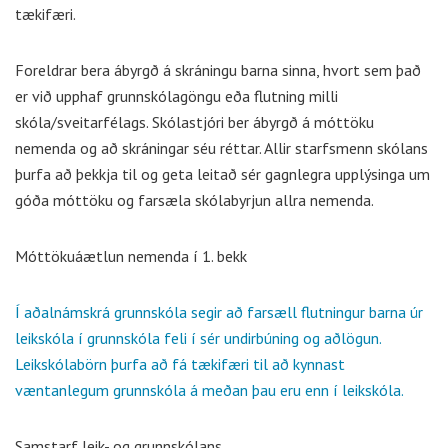
tækifæri.
Foreldrar bera ábyrgð á skráningu barna sinna, hvort sem það
er við upphaf grunnskólagöngu eða flutning milli
skóla/sveitarfélags. Skólastjóri ber ábyrgð á móttöku
nemenda og að skráningar séu réttar. Allir starfsmenn skólans
þurfa að þekkja til og geta leitað sér gagnlegra upplýsinga um
góða móttöku og farsæla skólabyrjun allra nemenda.
Móttökuáætlun nemenda í 1. bekk
Í aðalnámskrá grunnskóla segir að farsæll flutningur barna úr
leikskóla í grunnskóla feli í sér undirbúning og aðlögun.
Leikskólabörn þurfa að fá tækifæri til að kynnast
væntanlegum grunnskóla á meðan þau eru enn í leikskóla.
Samstarf leik- og grunnskólans