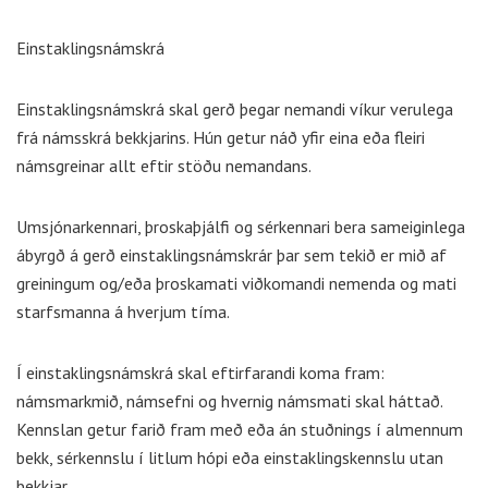
Einstaklingsnámskrá
Einstaklingsnámskrá skal gerð þegar nemandi víkur verulega
frá námsskrá bekkjarins. Hún getur náð yfir eina eða fleiri
námsgreinar allt eftir stöðu nemandans.
Umsjónarkennari, þroskaþjálfi og sérkennari bera sameiginlega
ábyrgð á gerð einstaklingsnámskrár þar sem tekið er mið af
greiningum og/eða þroskamati viðkomandi nemenda og mati
starfsmanna á hverjum tíma.
Í einstaklingsnámskrá skal eftirfarandi koma fram:
námsmarkmið, námsefni og hvernig námsmati skal háttað.
Kennslan getur farið fram með eða án stuðnings í almennum
bekk, sérkennslu í litlum hópi eða einstaklingskennslu utan
bekkjar.