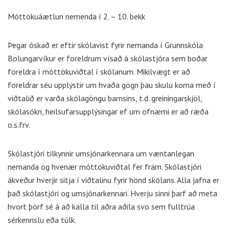
Móttökuáætlun nemenda í 2. – 10. bekk
Þegar óskað er eftir skólavist fyrir nemanda í Grunnskóla
Bolungarvíkur er foreldrum vísað á skólastjóra sem boðar
foreldra í móttökuviðtal í skólanum. Mikilvægt er að
foreldrar séu upplýstir um hvaða gögn þau skulu koma með í
viðtalið er varða skólagöngu barnsins, t.d. greiningarskjöl,
skólasókn, heilsufarsupplýsingar ef um ofnæmi er að ræða
o.s.frv.
Skólastjóri tilkynnir umsjónarkennara um væntanlegan
nemanda og hvenær móttökuviðtal fer fram. Skólastjóri
ákveður hverjir sitja í viðtalinu fyrir hönd skólans. Alla jafna er
það skólastjóri og umsjónarkennari. Hverju sinni þarf að meta
hvort þörf sé á að kalla til aðra aðila svo sem fulltrúa
sérkennslu eða túlk.