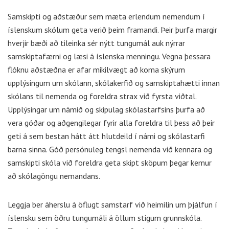
Samskipti og aðstæður sem mæta erlendum nemendum í
íslenskum skólum geta verið þeim framandi. Þeir þurfa margir
hverjir bæði að tileinka sér nýtt tungumál auk nýrrar
samskiptafærni og læsi á íslenska menningu. Vegna þessara
flóknu aðstæðna er afar mikilvægt að koma skýrum
upplýsingum um skólann, skólakerfið og samskiptahætti innan
skólans til nemenda og foreldra strax við fyrsta viðtal.
Upplýsingar um námið og skipulag skólastarfsins þurfa að
vera góðar og aðgengilegar fyrir alla foreldra til þess að þeir
geti á sem bestan hátt átt hlutdeild í námi og skólastarfi
barna sinna. Góð persónuleg tengsl nemenda við kennara og
samskipti skóla við foreldra geta skipt sköpum þegar kemur
að skólagöngu nemandans.
Leggja ber áherslu á öflugt samstarf við heimilin um þjálfun í
íslensku sem öðru tungumáli á öllum stigum grunnskóla.