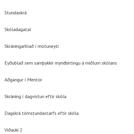
Stundaskrá
Skóladagatal
Skráningarblað í mötuneyti
Eyðublað sem samþykkir myndbirtingu á miðlum skólans
Aðgangur í Mentor
Skráning í dagvistun eftir skóla
Dagskrá tómstundastarfs eftir skóla
Viðauki 2