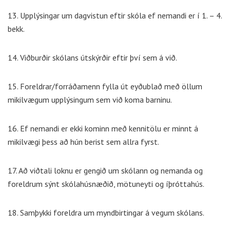
13. Upplýsingar um dagvistun eftir skóla ef nemandi er í 1. – 4.
bekk.
14. Viðburðir skólans útskýrðir eftir því sem á við.
15. Foreldrar/forráðamenn fylla út eyðublað með öllum
mikilvægum upplýsingum sem við koma barninu.
16. Ef nemandi er ekki kominn með kennitölu er minnt á
mikilvægi þess að hún berist sem allra fyrst.
17. Að viðtali loknu er gengið um skólann og nemanda og
foreldrum sýnt skólahúsnæðið, mötuneyti og íþróttahús.
18. Samþykki foreldra um myndbirtingar á vegum skólans.