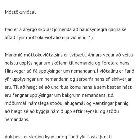
Móttökuviðtal
Það er á ábyrgð skólastjórnenda að nauðsynlegra gagna sé
aflað fyrir móttökuviðtalið (sjá viðhengi 1).
Markmið móttökuviðtalsins er tvíþætt. Annars vegar að veita
helstu upplýsingar um skólann til nemanda og foreldra hans.
Hinsvegar að fá upplýsingar um nemandann. Í viðtalinu er farið
yfir upplýsingar um nemandann og sérþarfir hans ef einhverjar
eru. Til að hægt sé að undirbúa komu hans á sem bestan hátt
eru fengnar upplýsingar um bakgrunn nemandans, t.d.
móðurmál, námslega stöðu, áhugamál og væntingar þannig
að hægt sé að byggja námið upp eftir reynslu og stöðu
nemandans.
Auk þess er skólinn kynntur og farið yfir fasta þætti