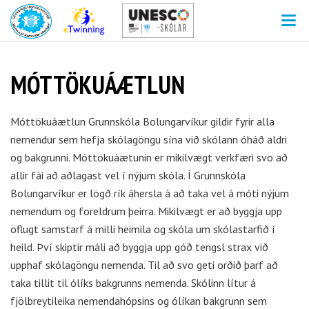
V
MÓTTÖKUÁÆTLUN
Móttökuáætlun Grunnskóla Bolungarvíkur gildir fyrir alla
nemendur sem hefja skólagöngu sína við skólann óháð aldri
og bakgrunni. Móttökuáætunin er mikilvægt verkfæri svo að
allir fái að aðlagast vel í nýjum skóla. Í Grunnskóla
Bolungarvíkur er lögð rík áhersla á að taka vel á móti nýjum
nemendum og foreldrum þeirra. Mikilvægt er að byggja upp
öflugt samstarf á milli heimila og skóla um skólastarfið í
heild. Því skiptir máli að byggja upp góð tengsl strax við
upphaf skólagöngu nemenda. Til að svo geti orðið þarf að
taka tillit til ólíks bakgrunns nemenda. Skólinn lítur á
fjölbreytileika nemendahópsins og ólíkan bakgrunn sem