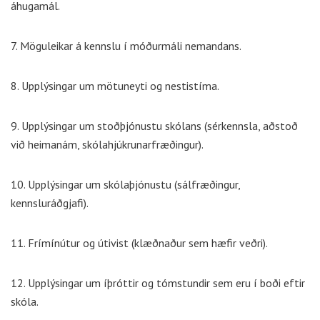
áhugamál.
7. Möguleikar á kennslu í móðurmáli nemandans.
8. Upplýsingar um mötuneyti og nestistíma.
9. Upplýsingar um stoðþjónustu skólans (sérkennsla, aðstoð
við heimanám, skólahjúkrunarfræðingur).
10. Upplýsingar um skólaþjónustu (sálfræðingur,
kennsluráðgjafi).
11. Frímínútur og útivist (klæðnaður sem hæfir veðri).
12. Upplýsingar um íþróttir og tómstundir sem eru í boði eftir
skóla.