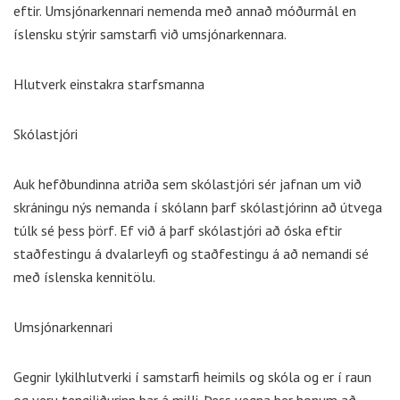
eftir. Umsjónarkennari nemenda með annað móðurmál en
íslensku stýrir samstarfi við umsjónarkennara.
Hlutverk einstakra starfsmanna
Skólastjóri
Auk hefðbundinna atriða sem skólastjóri sér jafnan um við
skráningu nýs nemanda í skólann þarf skólastjórinn að útvega
túlk sé þess þörf. Ef við á þarf skólastjóri að óska eftir
staðfestingu á dvalarleyfi og staðfestingu á að nemandi sé
með íslenska kennitölu.
Umsjónarkennari
Gegnir lykilhlutverki í samstarfi heimils og skóla og er í raun