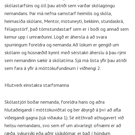
skólastarfsins og öll þau atriði sem varðar skólagöngu
nemandans. Þar má nefna samstarf heimilis og skóla,
heimasíða skólans, Mentor, mötuneyti, bekkinn, stundaskrá,
félagsstörf, það tómstundastarf sem er í boði og annað sem
kemur upp í umræðunni. Lögð er áhersla á að svara
spurningum foreldra og nemanda. Að lokum er gengið um
skólann og húsnæðið kynnt með sérstakri áherslu á þau rými
sem nemandinn sækir á skólatíma. Sjá má lista yfir þau atriði
sem fara á yfir á móttökufundinum í viðhengi 2.
Hlutverk einstakra starfsmanna
Skólastjóri boðar nemanda, foreldra hans og aðra
hlutaðeigandi í móttökuviðtal og ber ábyrgð á því að afla
viðeigandi gagna (sjá viðauka 1). Sé eitthvað athugavert við
heilsu nemandans, svo sem ef um alvarlegt ofnæmi er að
ræða, sykursýki eða aðrir sjúkdómar, er það í höndum