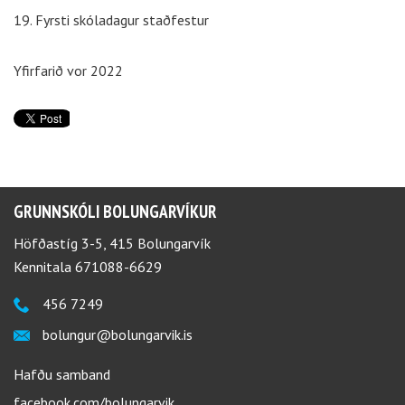
19. Fyrsti skóladagur staðfestur
Yfirfarið vor 2022
GRUNNSKÓLI BOLUNGARVÍKUR
Höfðastíg 3-5, 415 Bolungarvík
Kennitala 671088-6629
456 7249
bolungur@bolungarvik.is
Hafðu samband
facebook.com/bolungarvik