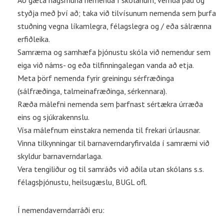
Að gæta hagsmuna nemenda í skólanum, vernda þau og
styðja með því að; taka við tilvísunum nemenda sem þurfa
stuðning vegna líkamlegra, félagslegra og / eða sálrænna
erfiðleika.
Samræma og samhæfa þjónustu skóla við nemendur sem
eiga við náms- og eða tilfinningalegan vanda að etja.
Meta þörf nemenda fyrir greiningu sérfræðinga
(sálfræðinga, talmeinafræðinga, sérkennara).
Ræða málefni nemenda sem þarfnast sértækra úrræða
eins og sjúkrakennslu.
Vísa málefnum einstakra nemenda til frekari úrlausnar.
Vinna tilkynningar til barnaverndaryfirvalda í samræmi við
skyldur barnaverndarlaga.
Vera tengiliður og til samráðs við aðila utan skólans s.s.
félagsþjónustu, heilsugæslu, BUGL ofl.
Í nemendaverndarráði eru: