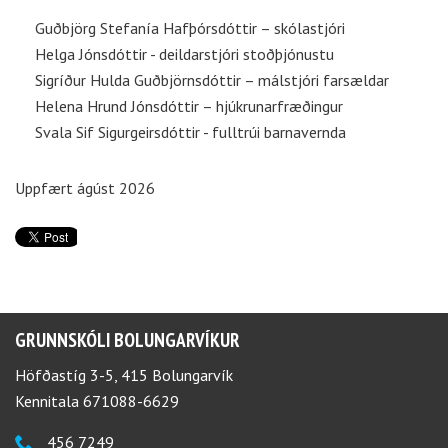
Guðbjörg Stefanía Hafþórsdóttir – skólastjóri
Helga Jónsdóttir - deildarstjóri stoðþjónustu
Sigríður Hulda Guðbjörnsdóttir – málstjóri farsældar
Helena Hrund Jónsdóttir – hjúkrunarfræðingur
Svala Sif Sigurgeirsdóttir - fulltrúi barnavernda
Uppfært ágúst 2026
GRUNNSKÓLI BOLUNGARVÍKUR
Höfðastíg 3-5, 415 Bolungarvík
Kennitala 671088-6629
456 7249