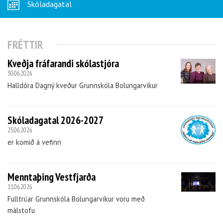
Skóladagatal
FRÉTTIR
Kveðja fráfarandi skólastjóra
30.06.2026
Halldóra Dagný kveður Grunnskóla Bolungarvíkur
Skóladagatal 2026-2027
25.06.2026
er komið á vefinn
Menntaþing Vestfjarða
11.06.2026
Fulltrúar Grunnskóla Bolungarvíkur voru með
málstofu