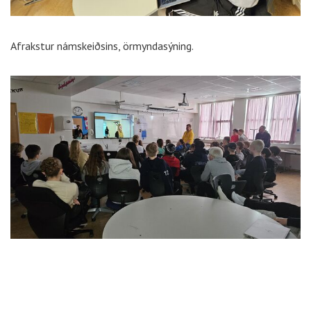
Afrakstur námskeiðsins, örmyndasýning.