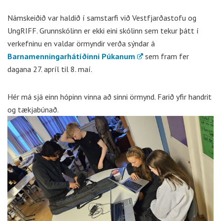
Námskeiðið var haldið í samstarfi við Vestfjarðastofu og
UngRIFF. Grunnskólinn er ekki eini skólinn sem tekur þátt í
verkefninu en valdar örmyndir verða sýndar á
Barnamenningarhátíðinni Púkanum
sem fram fer
dagana 27. apríl til 8. maí.
Hér má sjá einn hópinn vinna að sinni örmynd. Farið yfir handrit
og tækjabúnað.