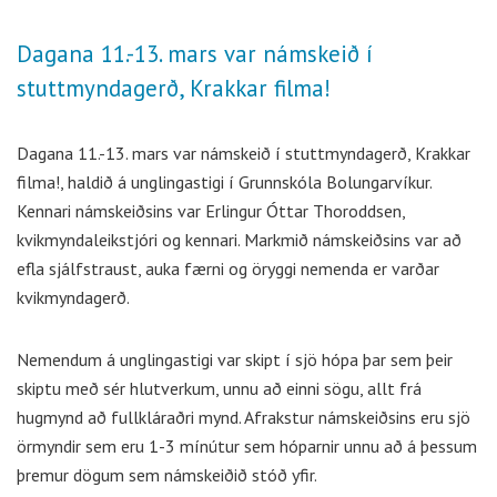
Dagana 11.-13. mars var námskeið í
stuttmyndagerð, Krakkar filma!
Dagana 11.-13. mars var námskeið í stuttmyndagerð, Krakkar
filma!, haldið á unglingastigi í Grunnskóla Bolungarvíkur.
Kennari námskeiðsins var Erlingur Óttar Thoroddsen,
kvikmyndaleikstjóri og kennari. Markmið námskeiðsins var að
efla sjálfstraust, auka færni og öryggi nemenda er varðar
kvikmyndagerð.
Nemendum á unglingastigi var skipt í sjö hópa þar sem þeir
skiptu með sér hlutverkum, unnu að einni sögu, allt frá
hugmynd að fullkláraðri mynd. Afrakstur námskeiðsins eru sjö
örmyndir sem eru 1-3 mínútur sem hóparnir unnu að á þessum
þremur dögum sem námskeiðið stóð yfir.