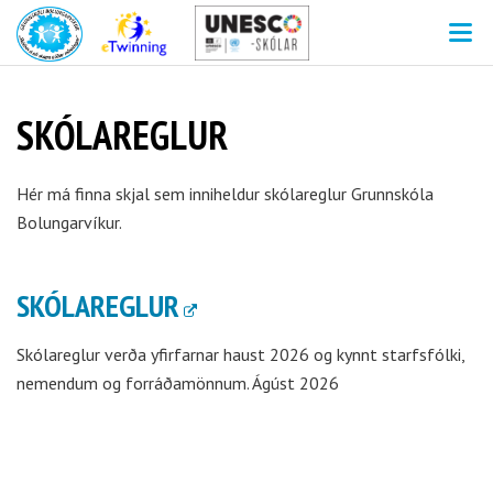
V
SKÓLAREGLUR
Hér má finna skjal sem inniheldur skólareglur Grunnskóla
Bolungarvíkur.
SKÓLAREGLUR
Skólareglur verða yfirfarnar haust 2026 og kynnt starfsfólki,
nemendum og forráðamönnum. Ágúst 2026