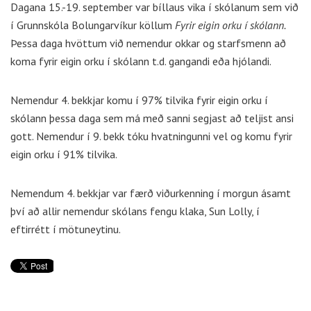
Dagana 15.-19. september var bíllaus vika í skólanum sem við
í Grunnskóla Bolungarvíkur köllum
Fyrir eigin orku í skólann.
Þessa daga hvöttum við nemendur okkar og starfsmenn að
koma fyrir eigin orku í skólann t.d. gangandi eða hjólandi.
Nemendur 4. bekkjar komu í 97% tilvika fyrir eigin orku í
skólann þessa daga sem má með sanni segjast að teljist ansi
gott. Nemendur í 9. bekk tóku hvatningunni vel og komu fyrir
eigin orku í 91% tilvika.
Nemendum 4. bekkjar var færð viðurkenning í morgun ásamt
því að allir nemendur skólans fengu klaka, Sun Lolly, í
eftirrétt í mötuneytinu.