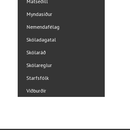
Matseðill
Myndasíður
Nemendafélag
Skóladagatal
Skólaráð
Skólareglur
Starfsfólk
Viðburðir