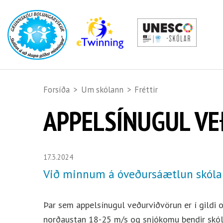
Forsíða
>
Um skólann
>
Fréttir
APPELSÍNUGUL V
17.3.2024
Við minnum á óveðursáætlun skóla
Þar sem appelsínugul veðurviðvörun er í gildi 
norðaustan 18-25 m/s og snjókomu bendir skól