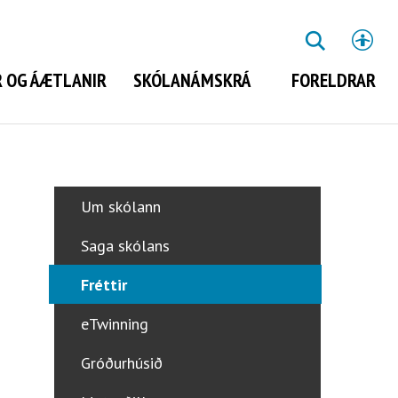
St
LEITA
 OG ÁÆTLANIR
SKÓLANÁMSKRÁ
FORELDRAR
Leita
Um skólann
Saga skólans
Fréttir
eTwinning
Gróðurhúsið