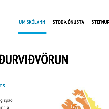
Grunnskóli Bolungarvíkur
UM SKÓLANN
STOÐÞJÓNUSTA
STEFNUR
EÐURVIÐVÖRUN
ns
og spáð
inn á