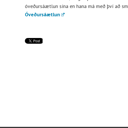
óveðursáætlun sína en hana má með því að sme
Óveðursáætlun