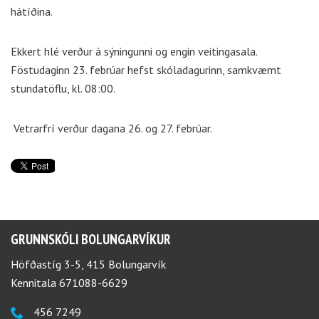
hátíðina.
Ekkert hlé verður á sýningunni og engin veitingasala.
Föstudaginn 23. febrúar hefst skóladagurinn, samkvæmt
stundatöflu, kl. 08:00.
Vetrarfrí verður dagana 26. og 27. febrúar.
GRUNNSKÓLI BOLUNGARVÍKUR
Höfðastíg 3-5, 415 Bolungarvík
Kennitala 671088-6629
456 7249