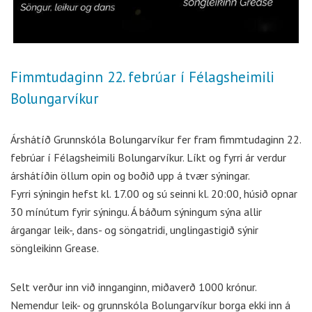
Fimmtudaginn 22. febrúar í Félagsheimili
Bolungarvíkur
Árshátíð Grunnskóla Bolungarvíkur fer fram fimmtudaginn 22.
febrúar í Félagsheimili Bolungarvíkur. Líkt og fyrri ár verdur
árshátíðin öllum opin og boðið upp á tvær sýningar.
Fyrri sýningin hefst kl. 17.00 og sú seinni kl. 20:00, húsið opnar
30 mínútum fyrir sýningu. Á báðum sýningum sýna allir
árgangar leik-, dans- og söngatridi, unglingastigið sýnir
söngleikinn Grease.
Selt verður inn við innganginn, miðaverð 1000 krónur.
Nemendur leik- og grunnskóla Bolungarvíkur borga ekki inn á