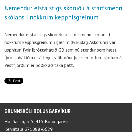
Nemendur elsta stigs skoruðu á starfsmenn
skólans í nokkrum keppnisgreinum
Nemendur elsta stigs skoruðu á starfsmenn skólans í
nokkrum keppnisgreinum í gær, miðvikudag. Áskorunin var
upphitun fyrir Íþróttahátíð GB sem nú stendur sem hæst.
Íþróttahátíðin er árlegur viðburður þar sem öllum skólum á
Vestfjörðum er boðið að taka þátt.
GRUNNSKÓLI BOLUNGARVÍKUR
Höfðastíg 3-5, 415 Bolungarvík
Kennitala 671088-6629