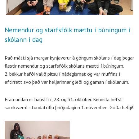
Nemendur og starfsfólk mættu í búningum í
skólann í dag
Það mátti sjá margar kynjaverur á göngum skólans í dag þegar
flestir nemendur og starfsfólk skólans mætti í búningum.
2. bekkur hafði valið pitsu í hádegismat og var muffins í
eftirrétt svo það var heljarinnar gleði og gaman í skólanum.
Framundan er haustfrí, 28. og 31. október. Kennsla hefst
samkvæmt stundatöflu þriðjudaginn 1. nóvember. Góða helgi!