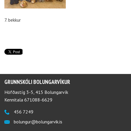
7. bekkur
GRUNNSKÓLI BOLUNGARVÍKUR
Höfðastíg 3-5, 415 Bolungarvík
Kennitala 671088-6629
456 7249
bolungur@bolungarvik.is