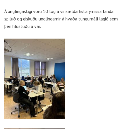
Á unglingastigi voru 10 lög á vinsældarlista ýmissa landa
spiluð og giskuðu unglingarnir á hvaða tungumáli lagið sem
þeir hlustuðu á var.