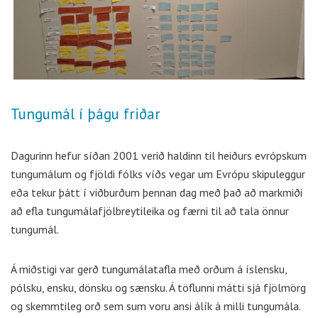
Tungumál í þágu friðar
Dagurinn hefur síðan 2001 verið haldinn til heiðurs evrópskum
tungumálum og fjöldi fólks víðs vegar um Evrópu skipuleggur
eða tekur þátt í viðburðum þennan dag með það að markmiði
að efla tungumálafjölbreytileika og færni til að tala önnur
tungumál.
Á miðstigi var gerð tungumálatafla með orðum á íslensku,
pólsku, ensku, dönsku og sænsku. Á töflunni mátti sjá fjölmörg
og skemmtileg orð sem sum voru ansi álík á milli tungumála.