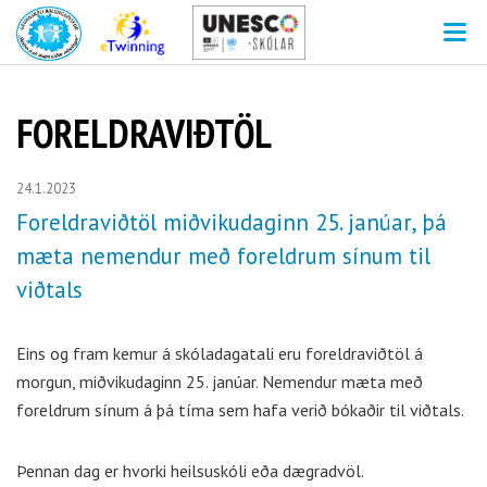
V
FORELDRAVIÐTÖL
24.1.2023
Foreldraviðtöl miðvikudaginn 25. janúar, þá
mæta nemendur með foreldrum sínum til
viðtals
Eins og fram kemur á skóladagatali eru foreldraviðtöl á
morgun, miðvikudaginn 25. janúar. Nemendur mæta með
foreldrum sínum á þá tíma sem hafa verið bókaðir til viðtals.
Þennan dag er hvorki heilsuskóli eða dægradvöl.