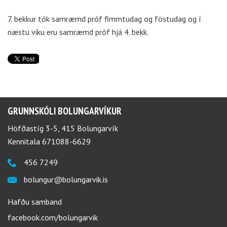
7. bekkur tók samræmd próf fimmtudag og föstudag og í
næstu viku eru samræmd próf hjá 4. bekk.
GRUNNSKÓLI BOLUNGARVÍKUR
Höfðastíg 3-5, 415 Bolungarvík
Kennitala 671088-6629
456 7249
bolungur@bolungarvik.is
Hafðu samband
facebook.com/bolungarvik