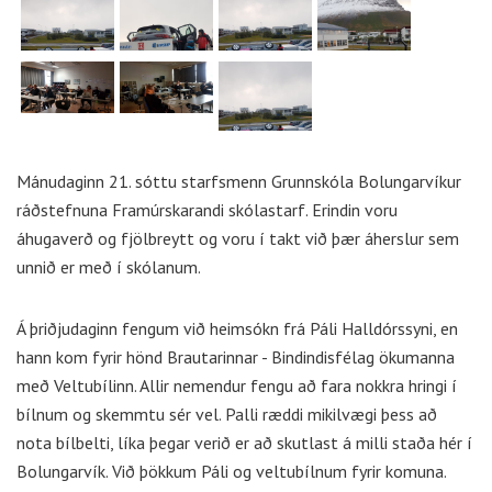
Mánudaginn 21. sóttu starfsmenn Grunnskóla Bolungarvíkur
ráðstefnuna Framúrskarandi skólastarf. Erindin voru
áhugaverð og fjölbreytt og voru í takt við þær áherslur sem
unnið er með í skólanum.
Á þriðjudaginn fengum við heimsókn frá Páli Halldórssyni, en
hann kom fyrir hönd Brautarinnar - Bindindisfélag ökumanna
með Veltubílinn. Allir nemendur fengu að fara nokkra hringi í
bílnum og skemmtu sér vel. Palli ræddi mikilvægi þess að
nota bílbelti, líka þegar verið er að skutlast á milli staða hér í
Bolungarvík. Við þökkum Páli og veltubílnum fyrir komuna.