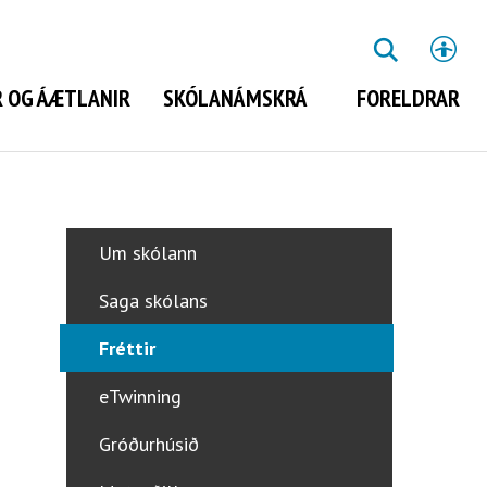
St
LEITA
 OG ÁÆTLANIR
SKÓLANÁMSKRÁ
FORELDRAR
Leita
Um skólann
Saga skólans
Fréttir
eTwinning
Gróðurhúsið