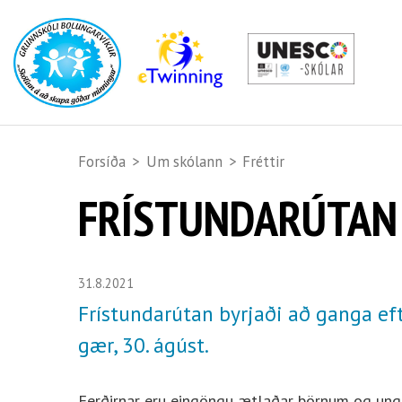
Forsíða
>
Um skólann
>
Fréttir
FRÍSTUNDARÚTAN
31.8.2021
Frístundarútan byrjaði að ganga eft
gær, 30. ágúst.
Ferðirnar eru eingöngu ætlaðar börnum og un