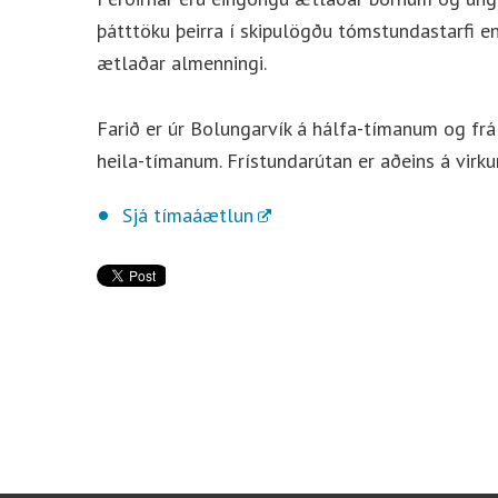
þátttöku þeirra í skipulögðu tómstundastarfi en
ætlaðar almenningi.
Farið er úr Bolungarvík á hálfa-tímanum og frá
heila-tímanum. Frístundarútan er aðeins á vir
Sjá tímaáætlun