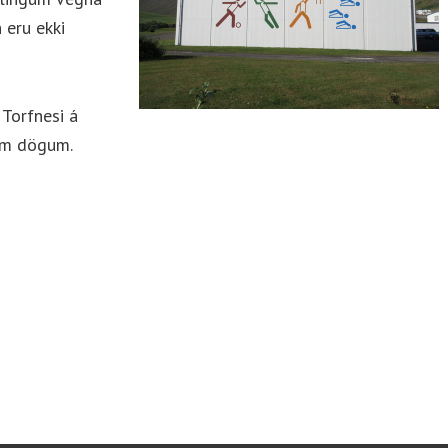
 eru ekki
 Torfnesi á
kum dögum.