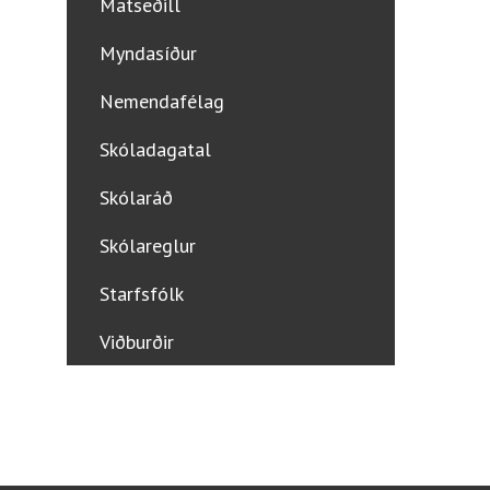
Matseðill
Myndasíður
Nemendafélag
Skóladagatal
Skólaráð
Skólareglur
Starfsfólk
Viðburðir