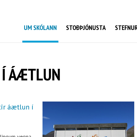
Grunnskóli Bolungarvíkur
UM SKÓLANN
STOÐÞJÓNUSTA
STEFNUR
 Í ÁÆTLUN
ir áætlun í
glingum vegna