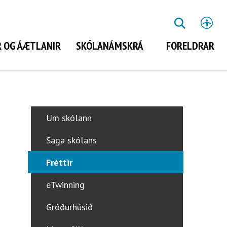
St
LEITA
 OG ÁÆTLANIR
SKÓLANÁMSKRÁ
FORELDRAR
Leita
Um skólann
Saga skólans
Fréttir
eTwinning
Gróðurhúsið