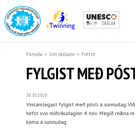
Forsíða
>
Um skólann
>
Fréttir
FYLGIST MEÐ PÓS
30.10.2020
Vinsamlegast fylgist með pósti á sunnudag. Vi
hefst svo miðvikudaginn 4. nóv. Megið reikna 
koma á sunnudag.