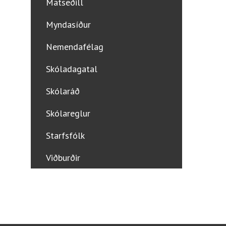
Matseðill
Myndasíður
Nemendafélag
Skóladagatal
Skólaráð
Skólareglur
Starfsfólk
Viðburðir