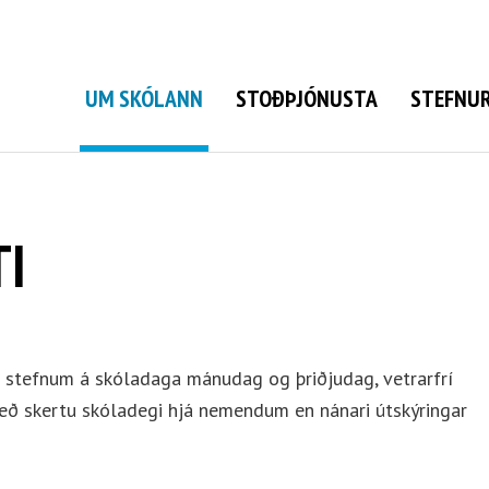
Grunnskóli Bolungarvíkur
UM SKÓLANN
STOÐÞJÓNUSTA
STEFNUR
TI
ð stefnum á skóladaga mánudag og þriðjudag, vetrarfrí
með skertu skóladegi hjá nemendum en nánari útskýringar