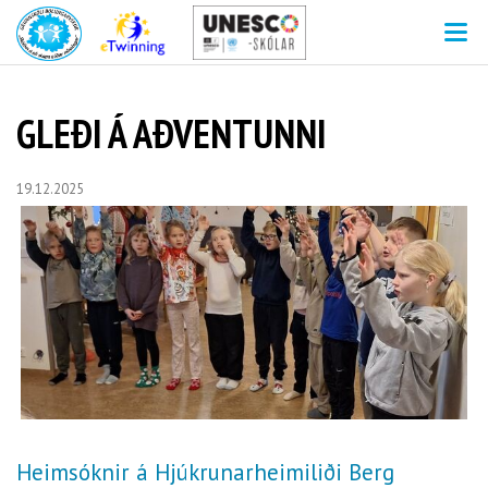
V
GLEÐI Á AÐVENTUNNI
19.12.2025
Heimsóknir á Hjúkrunarheimiliði Berg