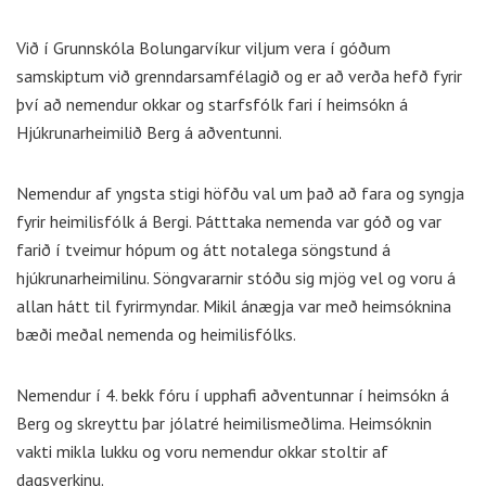
Við í Grunnskóla Bolungarvíkur viljum vera í góðum
samskiptum við grenndarsamfélagið og er að verða hefð fyrir
því að nemendur okkar og starfsfólk fari í heimsókn á
Hjúkrunarheimilið Berg á aðventunni.
Nemendur af yngsta stigi höfðu val um það að fara og syngja
fyrir heimilisfólk á Bergi. Þátttaka nemenda var góð og var
farið í tveimur hópum og átt notalega söngstund á
hjúkrunarheimilinu. Söngvararnir stóðu sig mjög vel og voru á
allan hátt til fyrirmyndar. Mikil ánægja var með heimsóknina
bæði meðal nemenda og heimilisfólks.
Nemendur í 4. bekk fóru í upphafi aðventunnar í heimsókn á
Berg og skreyttu þar jólatré heimilismeðlima. Heimsóknin
vakti mikla lukku og voru nemendur okkar stoltir af
dagsverkinu.