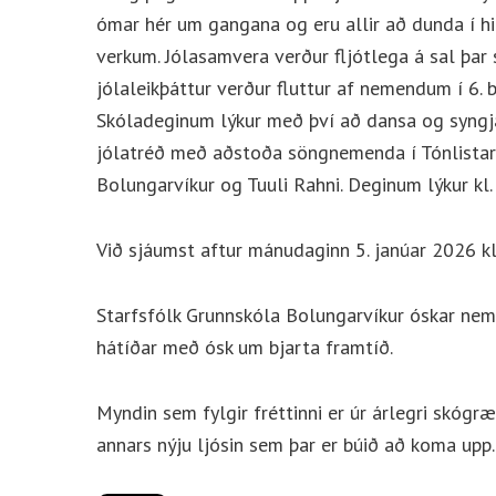
ómar hér um gangana og eru allir að dunda í 
verkum. Jólasamvera verður fljótlega á sal þar
jólaleikþáttur verður fluttur af nemendum í 6. b
Skóladeginum lýkur með því að dansa og syngj
jólatréð með aðstoða söngnemenda í Tónlistar
Bolungarvíkur og Tuuli Rahni. Deginum lýkur kl
Við sjáumst aftur mánudaginn 5. janúar 2026 k
Starfsfólk Grunnskóla Bolungarvíkur óskar ne
hátíðar með ósk um bjarta framtíð.
Myndin sem fylgir fréttinni er úr árlegri skóg
annars nýju ljósin sem þar er búið að koma up