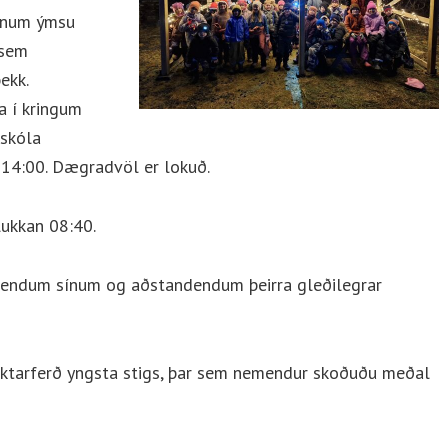
hinum ýmsu
 sem
ekk.
a í kringum
skóla
. 14:00. Dægradvöl er lokuð.
lukkan 08:40.
mendum sínum og aðstandendum þeirra gleðilegrar
ræktarferð yngsta stigs, þar sem nemendur skoðuðu meðal
p.