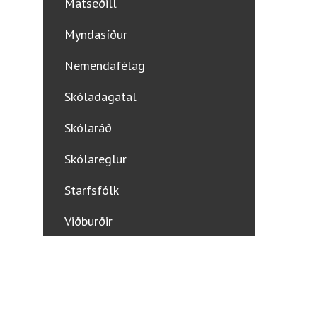
Matseðill
Myndasíður
Nemendafélag
Skóladagatal
Skólaráð
Skólareglur
Starfsfólk
Viðburðir