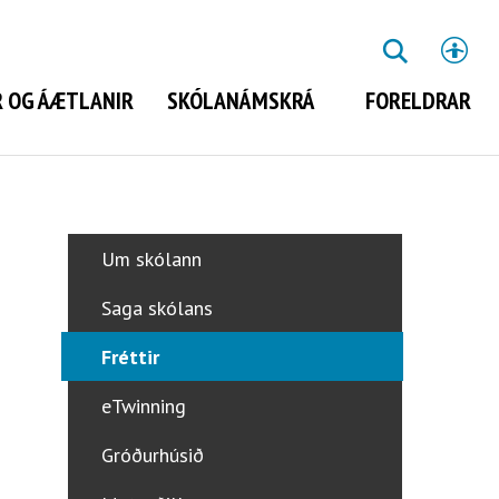
St
LEITA
 OG ÁÆTLANIR
SKÓLANÁMSKRÁ
FORELDRAR
Leita
Um skólann
Saga skólans
Fréttir
eTwinning
Gróðurhúsið