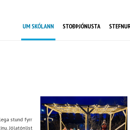
Grunnskóli Bolungarvíkur
UM SKÓLANN
STOÐÞJÓNUSTA
STEFNUR
lega stund fyrr
nu. Jólatónlist