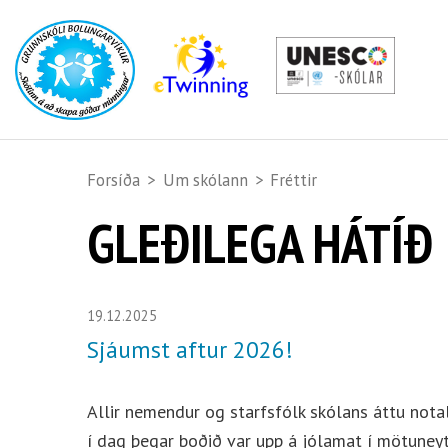
Forsíða
>
Um skólann
>
Fréttir
GLEÐILEGA HÁTÍÐ
19.12.2025
Sjáumst aftur 2026!
Allir nemendur og starfsfólk skólans áttu nota
í dag þegar boðið var upp á jólamat í mötuneyti