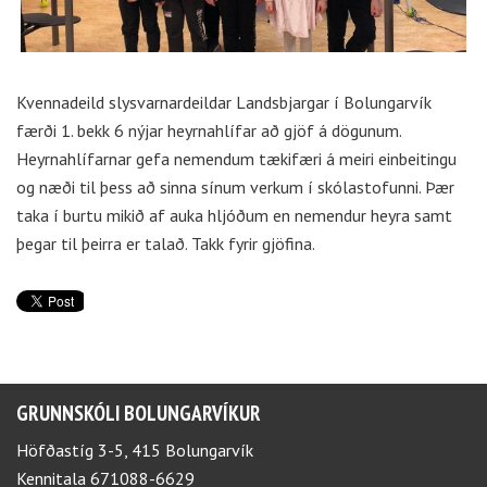
Kvennadeild slysvarnardeildar Landsbjargar í Bolungarvík
færði 1. bekk 6 nýjar heyrnahlífar að gjöf á dögunum.
Heyrnahlífarnar gefa nemendum tækifæri á meiri einbeitingu
og næði til þess að sinna sínum verkum í skólastofunni. Þær
taka í burtu mikið af auka hljóðum en nemendur heyra samt
þegar til þeirra er talað. Takk fyrir gjöfina.
GRUNNSKÓLI BOLUNGARVÍKUR
Höfðastíg 3-5, 415 Bolungarvík
Kennitala 671088-6629