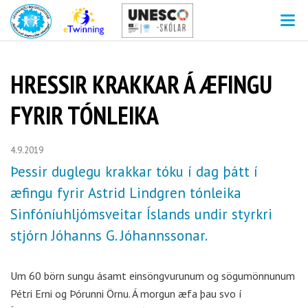
V
HRESSIR KRAKKAR Á ÆFINGU
FYRIR TÓNLEIKA
4.9.2019
Þessir duglegu krakkar tóku í dag þátt í
æfingu fyrir Astrid Lindgren tónleika
Sinfóníuhljómsveitar Íslands undir styrkri
stjórn Jóhanns G. Jóhannssonar.
Um 60 börn sungu ásamt einsöngvurunum og sögumönnunum
Pétri Erni og Þórunni Örnu. Á morgun æfa þau svo í