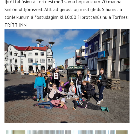
Íþróttahúsinu á Torfnesi međ sama hópi auk um 70 manna
Sinfóníuhljómsveit. Allt ađ gerast og mikil gleđi. Sjáumst á
tónleikunum á föstudaginn kl.10:00 í Íþróttahúsinu á Torfnesi.
FRÍTT INN