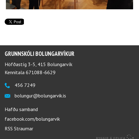
GRUNNSKÓLI BOLUNGARVÍKUR
Höfðastíg 3-5, 415 Bolungarvík
Kennitala 671088-6629
456 7249
bolungur@bolungarvik.is
Hafðu samband
facebook.com/bolungarvik
RSS Straumar