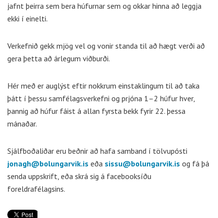
jafnt þeirra sem bera húfurnar sem og okkar hinna að leggja
ekki í einelti.
Verkefnið gekk mjög vel og vonir standa til að hægt verði að
gera þetta að árlegum viðburði.
Hér með er auglýst eftir nokkrum einstaklingum til að taka
þátt í þessu samfélagsverkefni og prjóna 1–2 húfur hver,
þannig að húfur fáist á allan fyrsta bekk fyrir 22. þessa
mánaðar.
Sjálfboðaliðar eru beðnir að hafa samband í tölvupósti
jonagh@bolungarvik.is
eða
sissu@bolungarvik.is
og fá þá
senda uppskrift, eða skrá sig á facebooksíðu
foreldrafélagsins.