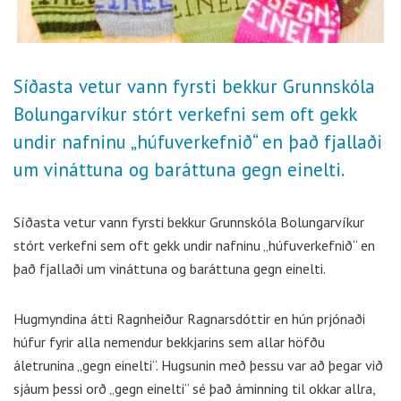
Síðasta vetur vann fyrsti bekkur Grunnskóla
Bolungarvíkur stórt verkefni sem oft gekk
undir nafninu „húfuverkefnið“ en það fjallaði
um vináttuna og baráttuna gegn einelti.
Síðasta vetur vann fyrsti bekkur Grunnskóla Bolungarvíkur
stórt verkefni sem oft gekk undir nafninu „húfuverkefnið“ en
það fjallaði um vináttuna og baráttuna gegn einelti.
Hugmyndina átti Ragnheiður Ragnarsdóttir en hún prjónaði
húfur fyrir alla nemendur bekkjarins sem allar höfðu
áletrunina „gegn einelti“. Hugsunin með þessu var að þegar við
sjáum þessi orð „gegn einelti“ sé það áminning til okkar allra,