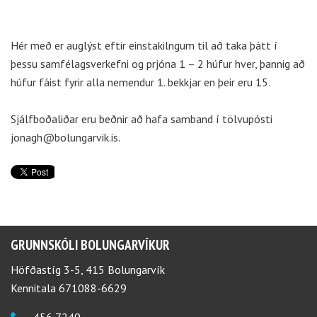
Hér með er auglýst eftir einstakilngum til að taka þátt í
þessu samfélagsverkefni og prjóna 1 – 2 húfur hver, þannig að
húfur fáist fyrir alla nemendur 1. bekkjar en þeir eru 15.
Sjálfboðaliðar eru beðnir að hafa samband í tölvupósti
jonagh@bolungarvik.is.
GRUNNSKÓLI BOLUNGARVÍKUR
Höfðastíg 3-5, 415 Bolungarvík
Kennitala 671088-6629
456 7249