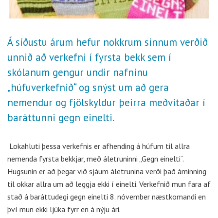
Á síðustu árum hefur nokkrum sinnum verðið
unnið að verkefni í fyrsta bekk sem í
skólanum gengur undir nafninu
„húfuverkefnið“ og snýst um að gera
nemendur og fjölskyldur þeirra meðvitaðar í
baráttunni gegn einelti.
Lokahluti þessa verkefnis er afhending á húfum til allra
nemenda fyrsta bekkjar, með áletruninni „Gegn einelti“.
Hugsunin er að þegar við sjáum áletrunina verði það áminning
til okkar allra um að leggja ekki í einelti. Verkefnið mun fara af
stað á baráttudegi gegn einelti 8. nóvember næstkomandi en
því mun ekki ljúka fyrr en á nýju ári.