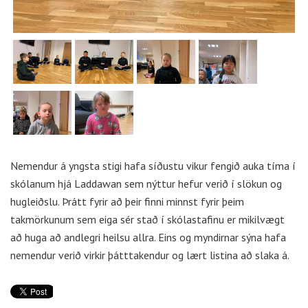
Nemendur á yngsta stigi hafa síðustu vikur fengið auka tíma í
skólanum hjá Laddawan sem nýttur hefur verið í slökun og
hugleiðslu. Þrátt fyrir að þeir finni minnst fyrir þeim
takmörkunum sem eiga sér stað í skólastafinu er mikilvægt
að huga að andlegri heilsu allra. Eins og myndirnar sýna hafa
nemendur verið virkir þátttakendur og lært listina að slaka á.