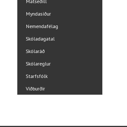
Matseðill
Myndasíður
Nemendafélag
Skóladagatal
Skólaráð
Skólareglur
Starfsfólk
Viðburðir