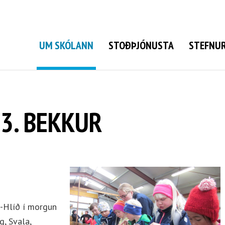
Grunnskóli Bolungarvíkur
UM SKÓLANN
STOÐÞJÓNUSTA
STEFNUR
3. BEKKUR
i-Hlíð í morgun
g, Svala,