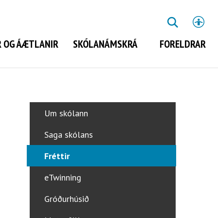
St
LEITA
 OG ÁÆTLANIR
SKÓLANÁMSKRÁ
FORELDRAR
Leita
Um skólann
Saga skólans
Fréttir
eTwinning
Gróðurhúsið