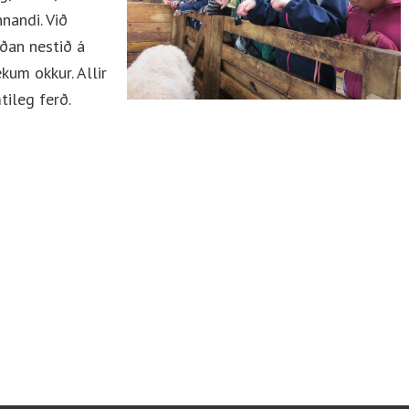
nandi. Við
ðan nestið á
kum okkur. Allir
tileg ferð.