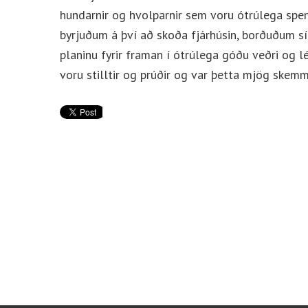
hundarnir og hvolparnir sem voru ótrúlega spen
byrjuðum á því að skoða fjárhúsin, borðuðum sí
planinu fyrir framan í ótrúlega góðu veðri og lé
voru stilltir og prúðir og var þetta mjög skemm