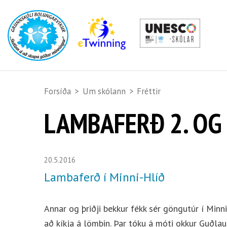
Forsíða
>
Um skólann
>
Fréttir
LAMBAFERÐ 2. OG 
20.5.2016
Lambaferð í Minni-Hlíð
Annar og þriðji bekkur fékk sér göngutúr í Minn
að kíkja á lömbin. Þar tóku á móti okkur Guðlau