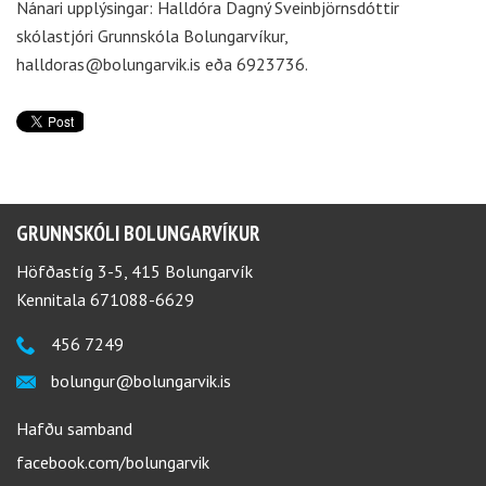
Nánari upplýsingar: Halldóra Dagný Sveinbjörnsdóttir
skólastjóri Grunnskóla Bolungarvíkur,
halldoras@bolungarvik.is eða 6923736.
GRUNNSKÓLI BOLUNGARVÍKUR
Höfðastíg 3-5, 415 Bolungarvík
Kennitala 671088-6629
456 7249
bolungur@bolungarvik.is
Hafðu samband
facebook.com/bolungarvik