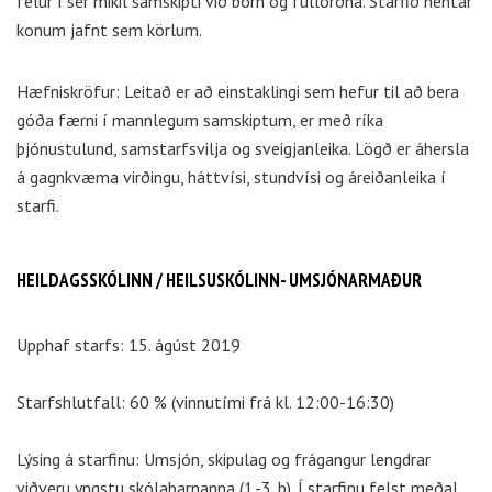
felur í sér mikil samskipti við börn og fullorðna. Starfið hentar
konum jafnt sem körlum.
Hæfniskröfur: Leitað er að einstaklingi sem hefur til að bera
góða færni í mannlegum samskiptum, er með ríka
þjónustulund, samstarfsvilja og sveigjanleika. Lögð er áhersla
á gagnkvæma virðingu, háttvísi, stundvísi og áreiðanleika í
starfi.
HEILDAGSSKÓLINN / HEILSUSKÓLINN- UMSJÓNARMAÐUR
Upphaf starfs: 15. ágúst 2019
Starfshlutfall: 60 % (vinnutími frá kl. 12:00-16:30)
Lýsing á starfinu: Umsjón, skipulag og frágangur lengdrar
viðveru yngstu skólabarnanna (1.-3. b). Í starfinu felst meðal