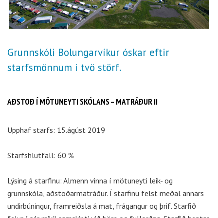
Grunnskóli Bolungarvíkur óskar eftir
starfsmönnum í tvö störf.
AÐSTOÐ Í MÖTUNEYTI SKÓLANS – MATRÁÐUR II
Upphaf starfs: 15.ágúst 2019
Starfshlutfall: 60 %
Lýsing á starfinu: Almenn vinna í mötuneyti leik- og
grunnskóla, aðstoðarmatráður. Í starfinu felst meðal annars
undirbúningur, framreiðsla á mat, frágangur og þrif. Starfið