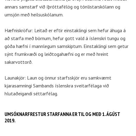
annars samstarf við íþróttafélög og tónlistarskólann og
umsjón með heilsuskólanum.
Hæfniskröfur: Leitað er eftir einstaklingi sem hefur áhuga á
að starfa með börnum, hefur gott vald á íslenskri tungu og
góða hæfni í mannlegum samskiptum. Einstaklingi sem getur
sýnt frumkvæði og leiðtogahæfni og er með hreint
sakarvottorð.
Launakjör: Laun og önnur starfsskjör eru samkvæmt
kjarasamningi Sambands íslenskra sveitarfélaga við
hlutaðeigandi séttarfélag.
UMSÓKNARFRESTUR STARFANNA ER TIL OG MEÐ 1. ÁGÚST
2019.