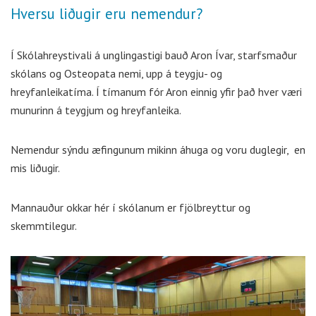
Hversu liðugir eru nemendur?
Í Skólahreystivali á unglingastigi bauð Aron Ívar, starfsmaður
skólans og Osteopata nemi, upp á teygju- og
hreyfanleikatíma. Í tímanum fór Aron einnig yfir það hver væri
munurinn á teygjum og hreyfanleika.
Nemendur sýndu æfingunum mikinn áhuga og voru duglegir, en
mis liðugir.
Mannauður okkar hér í skólanum er fjölbreyttur og
skemmtilegur.