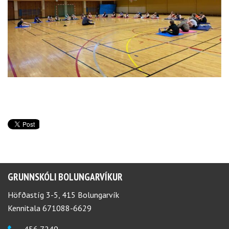
GRUNNSKÓLI BOLUNGARVÍKUR
Höfðastíg 3-5, 415 Bolungarvík
Kennitala 671088-6629
456 7249