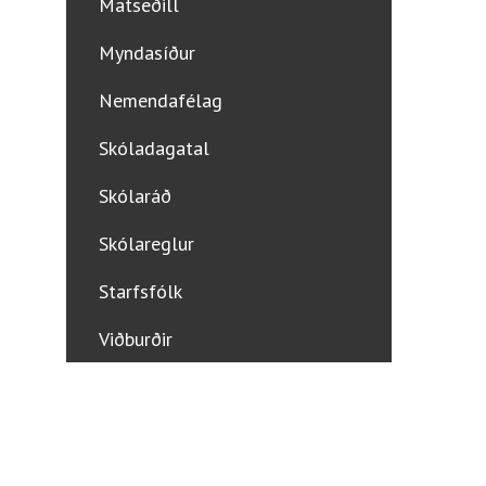
Matseðill
Myndasíður
Nemendafélag
Skóladagatal
Skólaráð
Skólareglur
Starfsfólk
Viðburðir