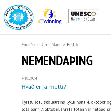
Forsíða
>
Um skólann
>
Fréttir
NEMENDAÞING
4.10.2024
Hvað er jafnrétti?
Fyrstu lotu skólaársins lýkur núna 4. október og
lota þann 7. október. Fyrsta lotan var helguð ja