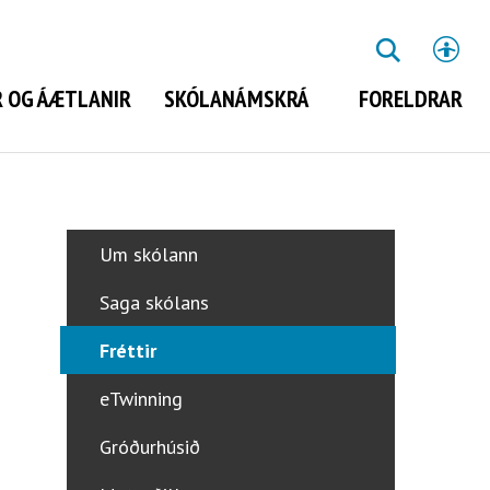
St
LEITA
 OG ÁÆTLANIR
SKÓLANÁMSKRÁ
FORELDRAR
Leita
Um skólann
Saga skólans
Fréttir
eTwinning
Gróðurhúsið