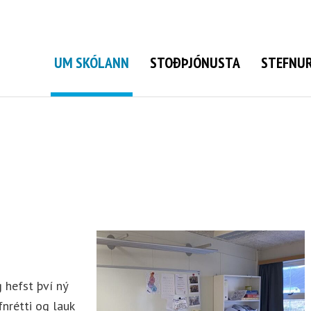
Grunnskóli Bolungarvíkur
UM SKÓLANN
STOÐÞJÓNUSTA
STEFNUR
 hefst því ný
fnrétti og lauk