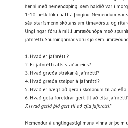
henni með nemendaþingi sem haldið var í morg
1.-10. bekk tóku þátt á þinginu. Nemendum var s
sáu starfsmenn skólans um tímavörslu og ritara
Unglingar fóru á milli umræðuhópa með spurni
jafnrétti. Spurningarnar voru sjö sem umræðuhó
1. Hvað er jafnrétti?
2. Er jafnrétti alls staðar eins?
3. Hvað græða strákar á jafnrétti?
4. Hvað græða stelpur á jafnrétti?
5. Hvað er hægt að gera í skólanum til að efla 
6. Hvað geta foreldrar gert til að efla jafnrétti
7. Hvað getið þið gert til að efla jafnrétti?
Nemendur á unglingastigi munu vinna úr þeim