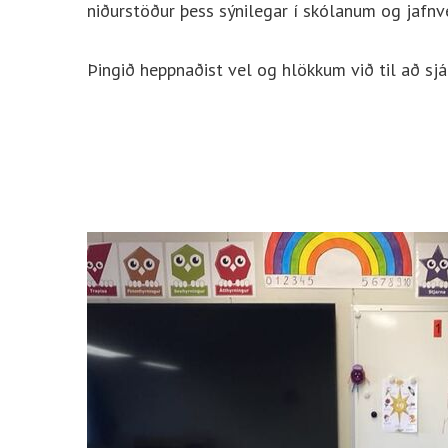
niðurstöður þess sýnilegar í skólanum og jafnv
Þingið heppnaðist vel og hlökkum við til að sj