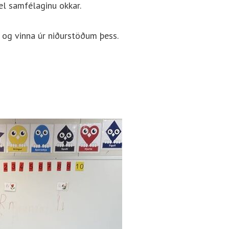
el samfélaginu okkar.
á og vinna úr niðurstöðum þess.