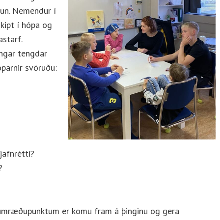
un. Nemendur í
kipt í hópa og
starf.
ngar tengdar
parnir svöruðu:
jafnrétti?
?
 umræðupunktum er komu fram á þinginu og gera