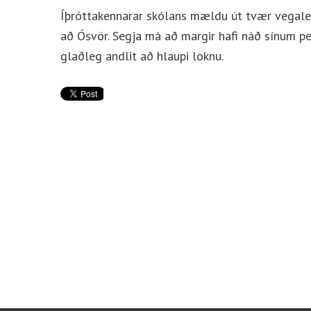
Íþróttakennarar skólans mældu út tvær vegalen
að Ósvör. Segja má að margir hafi náð sínum p
glaðleg andlit að hlaupi loknu.