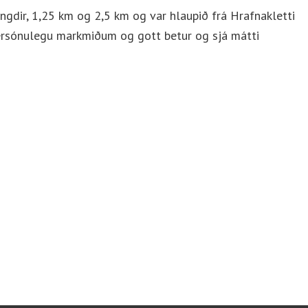
gdir, 1,25 km og 2,5 km og var hlaupið frá Hrafnakletti
ersónulegu markmiðum og gott betur og sjá mátti