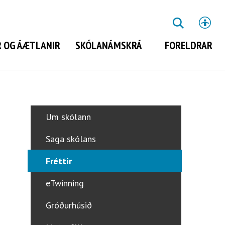
St
LEITA
 OG ÁÆTLANIR
SKÓLANÁMSKRÁ
FORELDRAR
Leita
Um skólann
Saga skólans
Fréttir
eTwinning
Gróðurhúsið