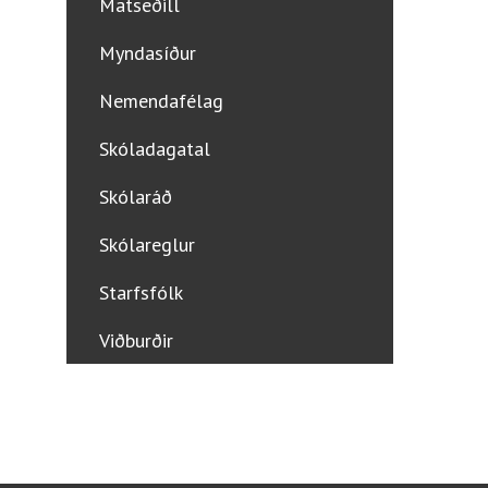
Matseðill
Myndasíður
Nemendafélag
Skóladagatal
Skólaráð
Skólareglur
Starfsfólk
Viðburðir