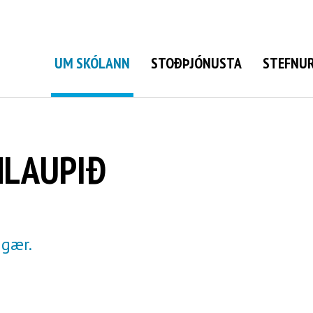
Grunnskóli Bolungarvíkur
UM SKÓLANN
STOÐÞJÓNUSTA
STEFNUR
LAUPIÐ
 gær.