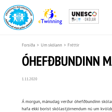
Forsíða
>
Um skólann
>
Fréttir
ÓHEFÐBUNDINN 
1.11.2020
Á morgun, mánudag verður óhefðbundinn skólad
hafa ekki borist skólastjórnendum nú um kvöld