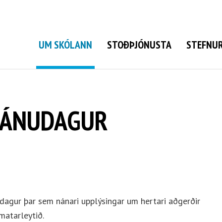
Grunnskóli Bolungarvíkur
UM SKÓLANN
STOÐÞJÓNUSTA
STEFNUR
MÁNUDAGUR
agur þar sem nánari upplýsingar um hertari aðgerðir
matarleytið.