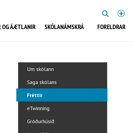
St
LEITA
 OG ÁÆTLANIR
SKÓLANÁMSKRÁ
FORELDRAR
Leita
Um skólann
Saga skólans
Fréttir
eTwinning
Gróðurhúsið