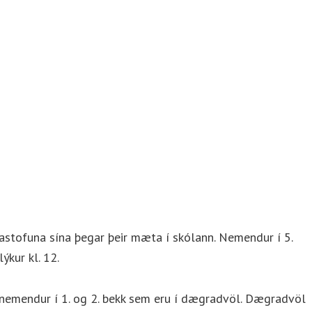
lastofuna sína þegar þeir mæta í skólann. Nemendur í 5.
ýkur kl. 12.
 nemendur í 1. og 2. bekk sem eru í dægradvöl. Dægradvöl