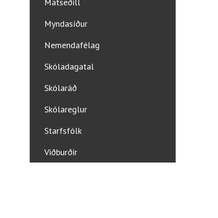
Matseðill
Myndasíður
Nemendafélag
Skóladagatal
Skólaráð
Skólareglur
Starfsfólk
Viðburðir