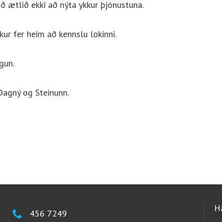
þið ætlið ekki að nýta ykkur þjónustuna.
kur fer heim að kennslu lokinni.
gun.
Dagný og Steinunn.
H
456 7249