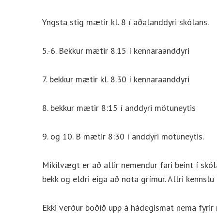
Yngsta stig mætir kl. 8 í aðalanddyri skólans.
5.-6. Bekkur mætir 8.15 í kennaraanddyri
7. bekkur mætir kl. 8.30 í kennaraanddyri
8. bekkur mætir 8:15 í anddyri mötuneytis
9. og 10. B mætir 8:30 í anddyri mötuneytis.
Mikilvægt er að allir nemendur fari beint í skó
bekk og eldri eiga að nota grímur. Allri kennslu l
Ekki verður boðið upp á hádegismat nema fyrir