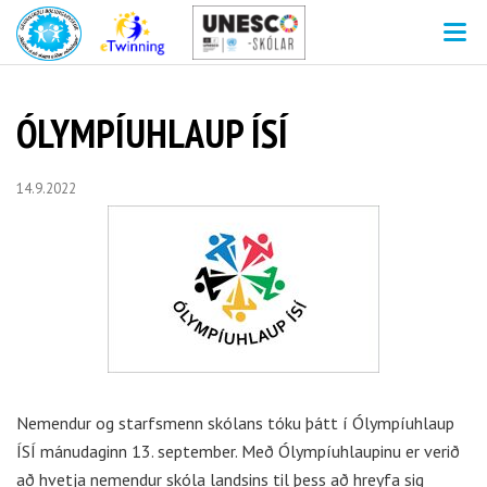
V
ÓLYMPÍUHLAUP ÍSÍ
14.9.2022
Nemendur og starfsmenn skólans tóku þátt í Ólympíuhlaup
ÍSÍ mánudaginn 13. september. Með Ólympíuhlaupinu er verið
að hvetja nemendur skóla landsins til þess að hreyfa sig