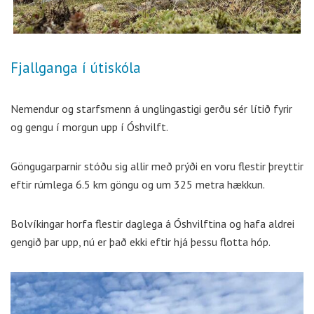
Fjallganga í útiskóla
Nemendur og starfsmenn á unglingastigi gerðu sér lítið fyrir
og gengu í morgun upp í Óshvilft.
Göngugarparnir stóðu sig allir með prýði en voru flestir þreyttir
eftir rúmlega 6.5 km göngu og um 325 metra hækkun.
Bolvíkingar horfa flestir daglega á Óshvilftina og hafa aldrei
gengið þar upp, nú er það ekki eftir hjá þessu flotta hóp.