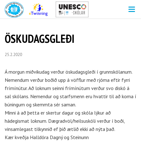
V
ÖSKUDAGSGLEÐI
25.2.2020
Á morgun miðvikudag verður öskudagsgleði í grunnskólanum.
Nemendum verður boðið upp á vöfflur með rjóma eftir fyrri
frímínútur. Að loknum seinni frímínútum verður svo diskó á
sal skólans. Nemendur og starfsmenn eru hvattir til að koma í
búningum og skemmta sér saman.
Minni á að þetta er skertur dagur og skóla lýkur að
hádegismat loknum. Dægradvöl/heilsuskóli verður í boði,
vinsamlegast tilkynnið ef þið ætlið ekki að nýta það.
Kær kveðja Halldóra Dagný og Steinunn