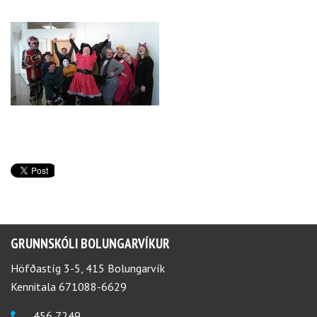
GRUNNSKÓLI BOLUNGARVÍKUR
Höfðastíg 3-5, 415 Bolungarvík
Kennitala 671088-6629
456 7249