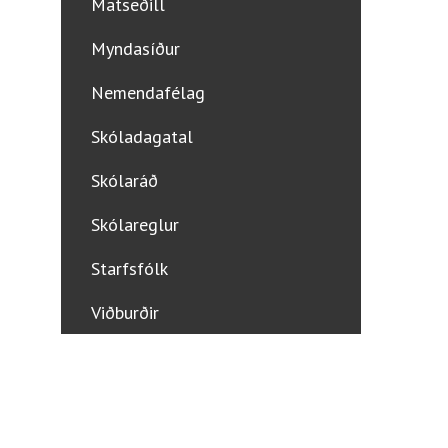
Matseðill
Myndasíður
Nemendafélag
Skóladagatal
Skólaráð
Skólareglur
Starfsfólk
Viðburðir