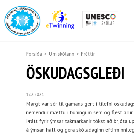
Forsíða
>
Um skólann
>
Fréttir
ÖSKUDAGSGLEÐI
17.2.2021
Margt var sér til gamans gert í tilefni öskudag
nemendur mættu í búningum sem og flest allir
Þrátt fyrir ýmsar takmarkanir tókst að brjóta u
á ýmsan hátt og gera skóladaginn eftirminnile