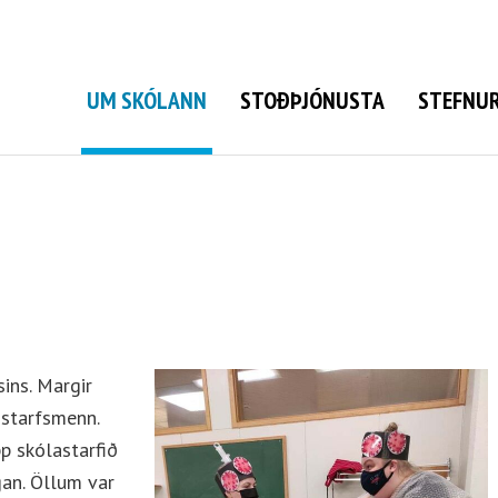
Grunnskóli Bolungarvíkur
UM SKÓLANN
STOÐÞJÓNUSTA
STEFNUR
sins. Margir
 starfsmenn.
pp skólastarfið
gan. Öllum var