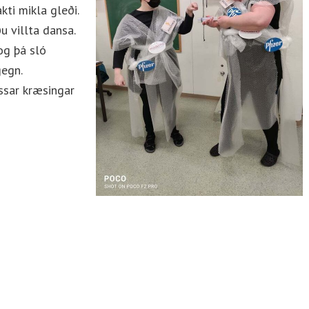
ti mikla gleði.
 villta dansa.
og þá sló
gegn.
ssar kræsingar