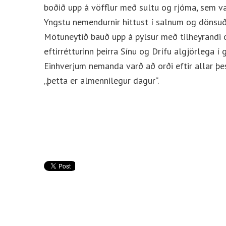
boðið upp á vöfflur með sultu og rjóma, sem vak
Yngstu nemendurnir hittust í salnum og dönsuðu
Mötuneytið bauð upp á pylsur með tilheyrandi 
eftirrétturinn þeirra Sínu og Drífu algjörlega í 
Einhverjum nemanda varð að orði eftir allar þe
„þetta er almennilegur dagur“.