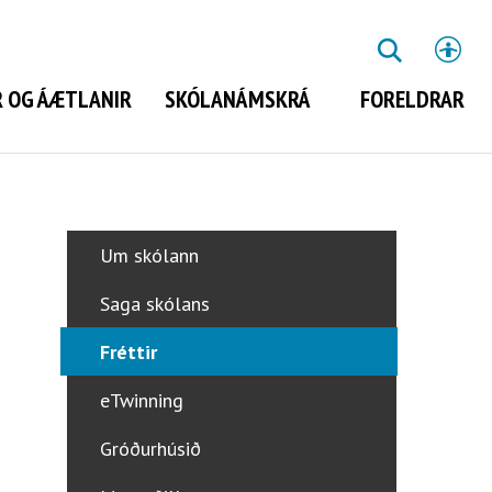
St
LEITA
 OG ÁÆTLANIR
SKÓLANÁMSKRÁ
FORELDRAR
Leita
Um skólann
Saga skólans
Fréttir
eTwinning
Gróðurhúsið