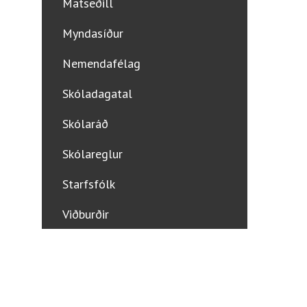
Matseðill
Myndasíður
Nemendafélag
Skóladagatal
Skólaráð
Skólareglur
Starfsfólk
Viðburðir