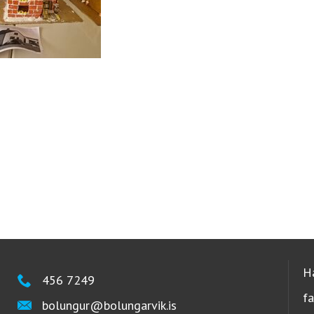
H
456 7249
f
bolungur@bolungarvik.is