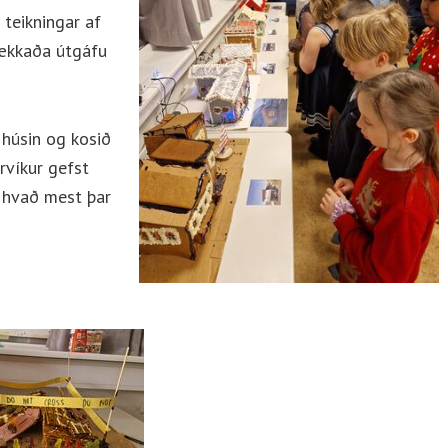
 teikningar af
mækkaða útgáfu
húsin og kosið
rvíkur gefst
á hvað mest þar