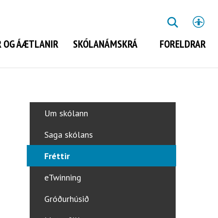
St
LEITA
 OG ÁÆTLANIR
SKÓLANÁMSKRÁ
FORELDRAR
Leita
Um skólann
Saga skólans
Fréttir
eTwinning
Gróðurhúsið