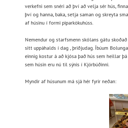
verkefni sem snéri að því að velja sér hús, finna
því og hanna, baka, setja saman og skreyta s
af húsinu í formi piparkökuhúss.
Nemendur og starfsmenn skólans gátu skoðað 
sitt uppáhalds í dag , þriðjudag. Íbúum Bolunga
einnig kostur á að kjósa það hús sem heillar þ
sem húsin eru nú til sýnis í Kjörbúðinni.
Myndir af húsunum má sjá hér fyrir neðan: