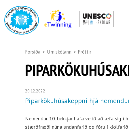
Forsíða
>
Um skólann
>
Fréttir
PIPARKÖKUHÚSAK
20.12.2022
Piparkökuhúsakeppni hjá nemendum
Nemendur 10. bekkjar hafa verið að æfa sig í h
stærðfræði núna undanfarið og fóru í kjölfarið 