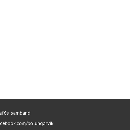
afðu samband
acebook.com/bolungarvik