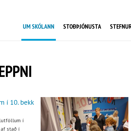
Grunnskóli Bolungarvíkur
UM SKÓLANN
STOÐÞJÓNUSTA
STEFNUR
EPPNI
 í 10. bekk
lutföllum í
af stað í