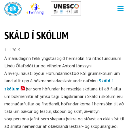
V
SKÁLD Í SKÓLUM
1.11.2019
Á mánudaginn fékk yngstastigið heimsókn frá rithöfundunum
Lindu Ólafsdóttur og Vilhelm Antoni Jónssyni.
Á hverju hausti býður Höfundamiðstöð RSÍ grunnskólum um
land allt upp á bókmenntadagskrár undir nafninu
Skáld í
skólum
þar sem höfundar heimsækja skólana til að fjalla
um bókmenntir af ýmsu tagi. Dagskrárnar í Skáld í skólum eru
metnaðarfullar og fræðandi, höfundar koma í heimsókn til að
tala um bækur og lestur, sköpun og skrif, ævintýri
sögupersóna jafnt sem skapara þeirra og síðast en ekki síst til
að smita nemendur af ólæknandi lestrar- og sköpunargleði.