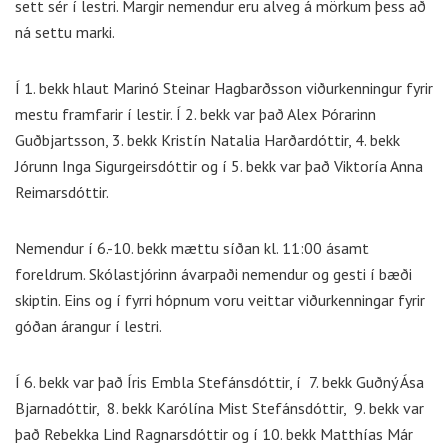
sett sér í lestri. Margir nemendur eru alveg á mörkum þess að
ná settu marki.
Í 1. bekk hlaut Marinó Steinar Hagbarðsson viðurkenningur fyrir
mestu framfarir í lestir. Í 2. bekk var það Alex Þórarinn
Guðbjartsson, 3. bekk Kristín Natalia Harðardóttir, 4. bekk
Jórunn Inga Sigurgeirsdóttir og í 5. bekk var það Viktoría Anna
Reimarsdóttir.
Nemendur í 6.-10. bekk mættu síðan kl. 11:00 ásamt
foreldrum. Skólastjórinn ávarpaði nemendur og gesti í bæði
skiptin. Eins og í fyrri hópnum voru veittar viðurkenningar fyrir
góðan árangur í lestri.
Í 6. bekk var það Íris Embla Stefánsdóttir, í 7. bekk Guðný Ása
Bjarnadóttir, 8. bekk Karólína Mist Stefánsdóttir, 9. bekk var
það Rebekka Lind Ragnarsdóttir og í 10. bekk Matthías Már