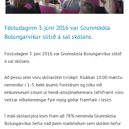
Föstudaginn 3. júní 2016 var Grunnskóla
Bolungarvíkur slitið á sal skólans.
Föstudaginn 3. júní 2016 var Grunnskóla Bolungarvíkur slitið
á sal skólans.
Að þessu sinni voru skólaslitin tvískipt. Klukkan 10.00 mættu
nemendur í 1.-5. bekk ásamt foreldrum og tóku við
einkunnunum sínum úr hendi umsjónarkennara. Jafnframt voru
veittar viðurkenningar fyrir mjög góðar framfarir í lestri.
Í máli skólastjóra kom fram að 78% nemenda Grunnskóla
Bolungarvíkur hefur náð þeim markmiðum sem skólinn hefur