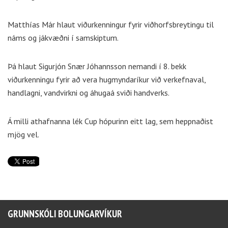
Matthías Már hlaut viðurkenningur fyrir viðhorfsbreytingu til
náms og jákvæðni í samskiptum.
Þá hlaut Sigurjón Snær Jóhannsson nemandi í 8. bekk
viðurkenningu fyrir að vera hugmyndaríkur við verkefnaval,
handlagni, vandvirkni og áhugaá sviði handverks.
Á milli athafnanna lék Cup hópurinn eitt lag, sem heppnaðist
mjög vel.
GRUNNSKÓLI BOLUNGARVÍKUR