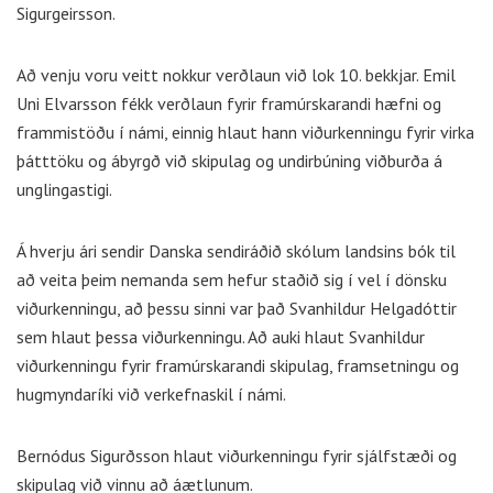
Sigurgeirsson.
Að venju voru veitt nokkur verðlaun við lok 10. bekkjar. Emil
Uni Elvarsson fékk verðlaun fyrir framúrskarandi hæfni og
frammistöðu í námi, einnig hlaut hann viðurkenningu fyrir virka
þátttöku og ábyrgð við skipulag og undirbúning viðburða á
unglingastigi.
Á hverju ári sendir Danska sendiráðið skólum landsins bók til
að veita þeim nemanda sem hefur staðið sig í vel í dönsku
viðurkenningu, að þessu sinni var það Svanhildur Helgadóttir
sem hlaut þessa viðurkenningu. Að auki hlaut Svanhildur
viðurkenningu fyrir framúrskarandi skipulag, framsetningu og
hugmyndaríki við verkefnaskil í námi.
Bernódus Sigurðsson hlaut viðurkenningu fyrir sjálfstæði og
skipulag við vinnu að áætlunum.