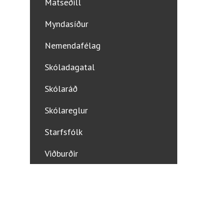
Matseðill
Myndasíður
Nemendafélag
Skóladagatal
Skólaráð
Skólareglur
Starfsfólk
Viðburðir