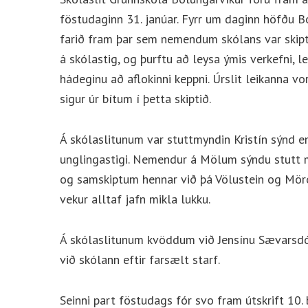
föstudaginn 31. janúar. Fyrr um daginn höfðu Bo
farið fram þar sem nemendum skólans var skipt í
á skólastig, og þurftu að leysa ýmis verkefni, le
hádeginu að aflokinni keppni. Úrslit leikanna v
sigur úr bítum í þetta skiptið.
Á skólaslitunum var stuttmyndin Kristín sýnd e
unglingastigi. Nemendur á Mölum sýndu stutt m
og samskiptum hennar við þá Völustein og Mörð
vekur alltaf jafn mikla lukku.
Á skólaslitunum kvöddum við Jensínu Sævarsdó
við skólann eftir farsælt starf.
Seinni part föstudags fór svo fram útskrift 10.