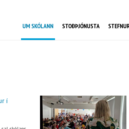
Grunnskóli Bolungarvíkur
UM SKÓLANN
STOÐÞJÓNUSTA
STEFNUR
r í
 sal skólans