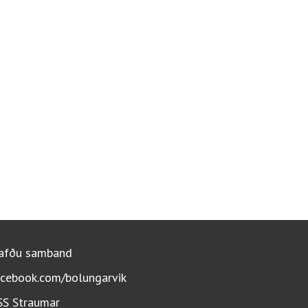
afðu samband
acebook.com/bolungarvik
SS Straumar