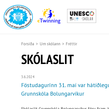
Forsíða
>
Um skólann
>
Fréttir
SKÓLASLIT
3.6.2024
Föstudagurinn 31. maí var hátíðlegu
Grunnskóla Bolungarvíkur
Skólaslit Grunnskóla Bolungarvíkur fóru fram á