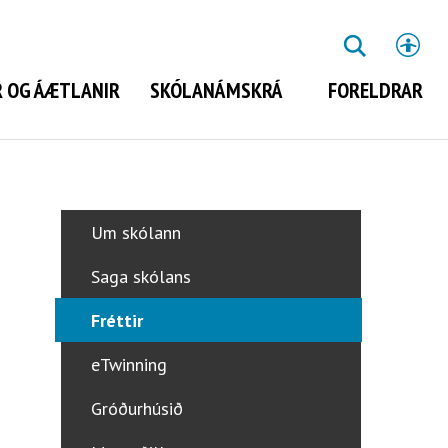
St
LEITA
 OG ÁÆTLANIR
SKÓLANÁMSKRÁ
FORELDRAR
Leita
Um skólann
Saga skólans
Fréttir
eTwinning
Gróðurhúsið