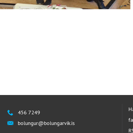
H
456 7249
f
bolungur@bolungarvik.is
R