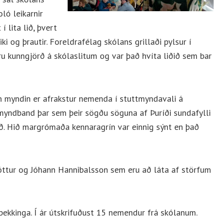
ló leikarnir
 lita lið, þvert
iki og þrautir. Foreldrafélag skólans grillaði pylsur í
oru kunngjörð á skólaslitum og var það hvíta liðið sem bar
n myndin er afrakstur nemenda í stuttmyndavali á
yndband þar sem þeir sögðu söguna af Þuríði sundafylli
. Hið margrómaða kennaragrín var einnig sýnt en það
ttur og Jóhann Hannibalsson sem eru að láta af störfum
 bekkinga. Í ár útskrifuðust 15 nemendur frá skólanum.