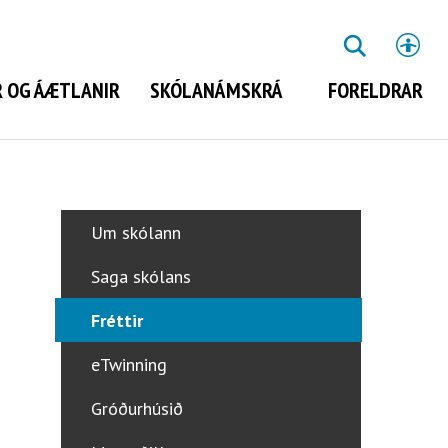
St
LEITA
 OG ÁÆTLANIR
SKÓLANÁMSKRÁ
FORELDRAR
Leita
Um skólann
Saga skólans
Fréttir
eTwinning
Gróðurhúsið