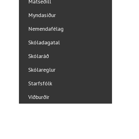
Matseðill
Myndasíður
Nemendafélag
Skóladagatal
Skólaráð
Skólareglur
Starfsfólk
Viðburðir