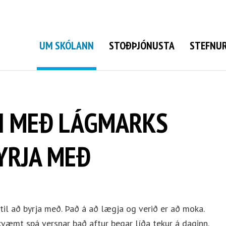
Grunnskóli Bolungarvíkur
UM SKÓLANN
STOÐÞJÓNUSTA
STEFNUR
N MEÐ LÁGMARKS
YRJA MEÐ
il að byrja með. Það á að lægja og verið er að moka.
kvæmt spá versnar það aftur þegar líða tekur á daginn.