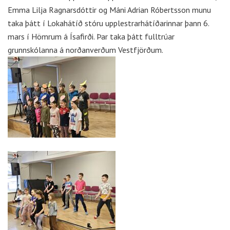
Emma Lilja Ragnarsdóttir og Máni Adrian Róbertsson munu
taka þátt í Lokahátíð stóru upplestrarhátíðarinnar þann 6.
mars í Hömrum á Ísafirði. Þar taka þátt fulltrúar
grunnskólanna á norðanverðum Vestfjörðum.