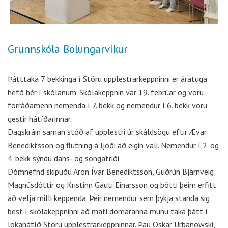
Grunnskóla Bolungarvíkur
Þátttaka 7. bekkinga í Stóru upplestrarkeppninni er áratuga
hefð hér í skólanum. Skólakeppnin var 19. febrúar og voru
forráðamenn nemenda í 7. bekk og nemendur í 6. bekk voru
gestir hátíðarinnar.
Dagskráin saman stóð af upplestri úr skáldsögu eftir Ævar
Benediktsson og flutning á ljóði að eigin vali. Nemendur í 2. og
4. bekk sýndu dans- og söngatriði.
Dómnefnd skipuðu Aron Ívar Benediktsson, Guðrún Bjarnveig
Magnúsdóttir og Kristinn Gauti Einarsson og þótti þeim erfitt
að velja milli keppenda. Þeir nemendur sem þykja standa sig
best í skólakeppninni að mati dómaranna munu taka þátt í
lokahátíð Stóru upplestrarkeppninnar. Þau Oskar Urbanowski,