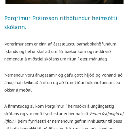
Þorgrímur Þráinsson rithöfundur heimsótti
skólann.
Þorgrímur sem er einn af ástsælustu barnabókahöfundum
Íslands og hefur skrifað um 35 bækur kom og ræddi við
nemendur á miðstigi skólans um ritun í gær, mánudag.
Nemendur voru áhugasamir og gáfu gott hljóð og vonandi að
áhugi hafi kviknað á ritun og að framtíðar bókahöfundar séu
okkar á meðal.
Á fimmtudag sl. kom Þorgrímur í heimsókn á unglingastig
skólans og var með fyrirlestur er ber nafnið
Verum ástfangin af
lífinu.
Í þeim fyrirlestri er nemendum gefinn innblástur til þess
að hafa hugrekki til að lifa sínu lífi, rætt um núvitund og