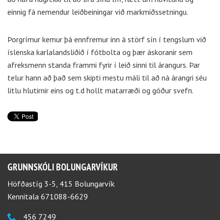
einnig fá nemendur leiðbeiningar við markmiðssetningu.
Þorgrímur kemur þá ennfremur inn á störf sín í tengslum við
íslenska karlalandsliðið í fótbolta og þær áskoranir sem
afreksmenn standa frammi fyrir í leið sinni til árangurs. Þar
telur hann að það sem skipti mestu máli til að ná árangri séu
litlu hlutirnir eins og t.d hollt matarræði og góður svefn.
GRUNNSKÓLI BOLUNGARVÍKUR
Höfðastíg 3-5, 415 Bolungarvík
Kennitala 671088-6629
456 7249