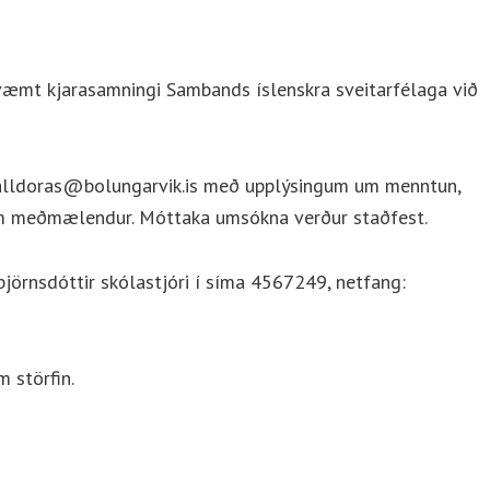
væmt kjarasamningi Sambands íslenskra sveitarfélaga við
halldoras@bolungarvik.is með upplýsingum um menntun,
um meðmælendur. Móttaka umsókna verður staðfest.
björnsdóttir skólastjóri í síma 4567249, netfang:
m störfin.