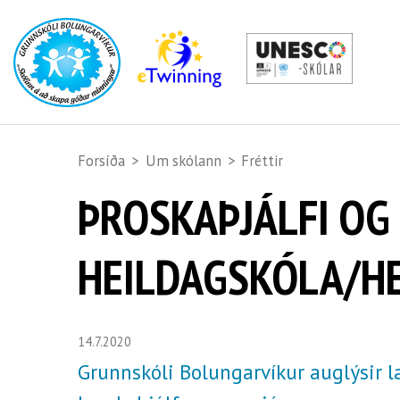
Forsíða
>
Um skólann
>
Fréttir
ÞROSKAÞJÁLFI OG
HEILDAGSKÓLA/H
14.7.2020
Grunnskóli Bolungarvíkur auglýsir l