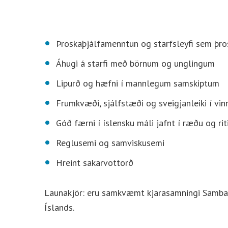
Þroskaþjálfamenntun og starfsleyfi sem þros
Áhugi á starfi með börnum og unglingum
Lipurð og hæfni í mannlegum samskiptum
Frumkvæði, sjálfstæði og sveigjanleiki í v
Góð færni í íslensku máli jafnt í ræðu og rit
Reglusemi og samviskusemi
Hreint sakarvottorð
Launakjör: eru samkvæmt kjarasamningi Samband
Íslands.