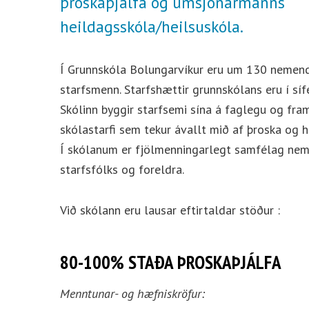
þroskaþjálfa og umsjónarmanns
heildagsskóla/heilsuskóla.
Í Grunnskóla Bolungarvíkur eru um 130 nemen
starfsmenn. Starfshættir grunnskólans eru í sífe
Skólinn byggir starfsemi sína á faglegu og fr
skólastarfi sem tekur ávallt mið af þroska og
Í skólanum er fjölmenningarlegt samfélag nem
starfsfólks og foreldra.
Við skólann eru lausar eftirtaldar stöður :
80-100% STAÐA ÞROSKAÞJÁLFA
Menntunar- og hæfniskröfur: