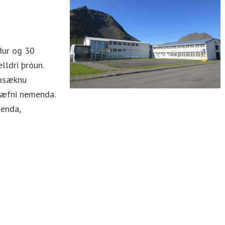
dur og 30
lldri þróun.
amsæknu
 hæfni nemenda.
enda,