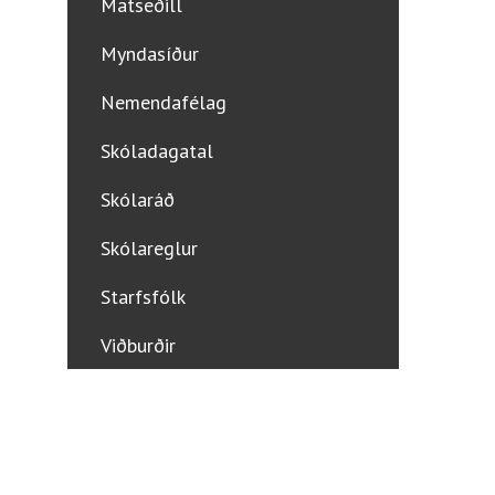
Matseðill
Myndasíður
Nemendafélag
Skóladagatal
Skólaráð
Skólareglur
Starfsfólk
Viðburðir