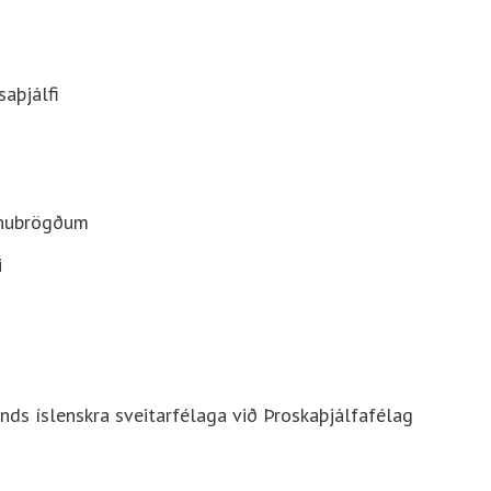
aþjálfi
innubrögðum
i
s íslenskra sveitarfélaga við Þroskaþjálfafélag