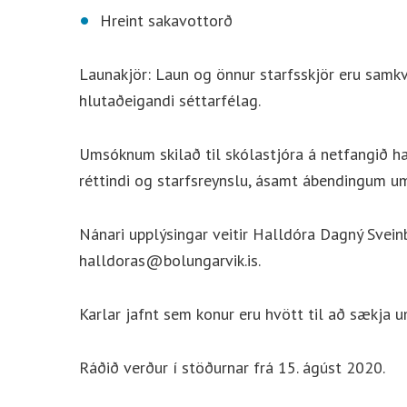
Hreint sakavottorð
Launakjör: Laun og önnur starfsskjör eru samk
hlutaðeigandi séttarfélag.
Umsóknum skilað til skólastjóra á netfangið 
réttindi og starfsreynslu, ásamt ábendingum 
Nánari upplýsingar veitir Halldóra Dagný Svein
halldoras@bolungarvik.is.
Karlar jafnt sem konur eru hvött til að sækja u
Ráðið verður í stöðurnar frá 15. ágúst 2020.