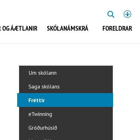
St
LEITA
 OG ÁÆTLANIR
SKÓLANÁMSKRÁ
FORELDRAR
Leita
Um skólann
Saga skólans
Fréttir
eTwinning
Gróðurhúsið