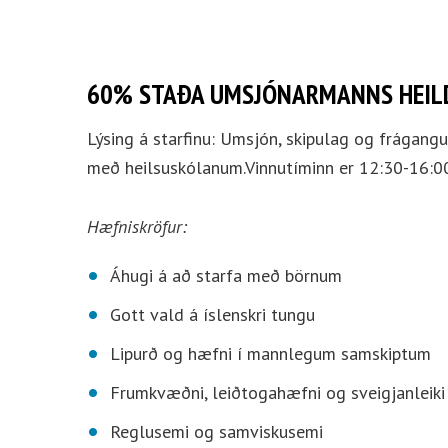
60% STAÐA UMSJÓNARMANNS HEIL
Lýsing á starfinu: Umsjón, skipulag og frágan
með heilsuskólanum.Vinnutíminn er 12:30-16:0
Hæfniskröfur:
Áhugi á að starfa með börnum
Gott vald á íslenskri tungu
Lipurð og hæfni í mannlegum samskiptum
Frumkvæðni, leiðtogahæfni og sveigjanleiki
Reglusemi og samviskusemi