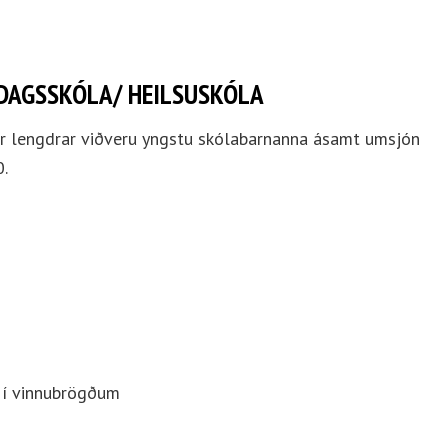
DAGSSKÓLA/ HEILSUSKÓLA
gur lengdrar viðveru yngstu skólabarnanna ásamt umsjón
0.
 í vinnubrögðum