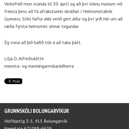
Verkefnið mun standa til 30. apríl og að því loknu munum við
freista þess að fá afraksturinn skráðan í Heimsmetabók
Gunness. Slíkt hefur ekki verið gert áður og því yrði hér um að
ræða fyrsta heimsmet sinnar tegundar.
Ég vona að þið hafið tök á að taka þátt.
Lilja D. Alfreðsdóttir
mennta- og menningarmálaráðherra
GRUNNSKÓLI BOLUNGARVÍKUR
Höfðastíg 3-5, 415 Bolungarvík
Kennitala 671088-6629