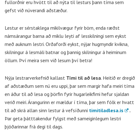
fullorðnir eru hvött til að nýta til lesturs þann tíma sem
gefst við núverandi aðstæður.
Lestur er sérstaklega mikilvægur fyrir börn, enda ræðst
námsárangur barna að miklu leyti af lesskilningi sem eykst
með auknum lestri. Orðaforði eykst, nýjar hugmyndir kvikna,
skilningur á lesmáli batnar og þannig skilningur á heiminum
öllum. Því meira sem við lesum því betra!
Nýja lestrarverkefnið kallast
Tími til að lesa
. Heitið er dregið
af aðstæðum sem nú eru uppi, þar sem margir hafa meiri tíma
en áður til að lesa og þörfin fyrir hugarleikfimi hefur sjaldan
verið meiri. Árangurinn er mældur í tíma, þar sem fólk er hvatt
til að skrá allan sinn lestur á vefsíðunni
timitiladlesa.is
.
Þar geta þátttakendur fylgst með sameiginlegum lestri
þjóðarinnar frá degi til dags.