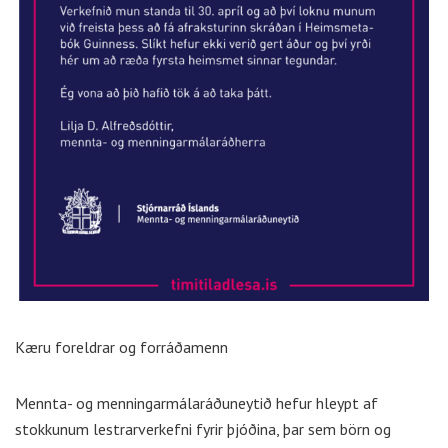
Kæru foreldrar og forráðamenn
Mennta- og menningarmálaráðuneytið hefur hleypt af
stokkunum lestrarverkefni fyrir þjóðina, þar sem börn og