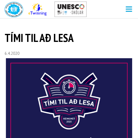
V
TÍMI TIL AÐ LESA
6.4.2020