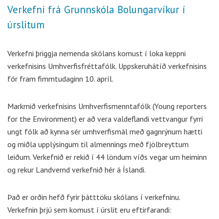
Verkefni frá Grunnskóla Bolungarvíkur í
úrslitum
Verkefni þriggja nemenda skólans komust í loka keppni
verkefnisins Umhverfisfréttafólk. Uppskeruhátíð verkefnisins
fór fram fimmtudaginn 10. apríl.
Markmið verkefnisins Umhverfismenntafólk (Young reporters
for the Environment) er að vera valdeflandi vettvangur fyrri
ungt fólk að kynna sér umhverfismál með gagnrýnum hætti
og miðla upplýsingum til almennings með fjölbreyttum
leiðum. Verkefnið er rekið í 44 löndum víðs vegar um heiminn
og rekur Landvernd verkefnið hér á Íslandi.
Það er orðin hefð fyrir þátttöku skólans í verkefninu.
Verkefnin þrjú sem komust í úrslit eru eftirfarandi: