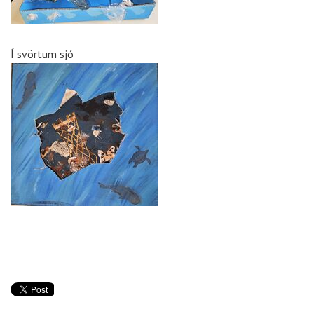
Í svörtum sjó