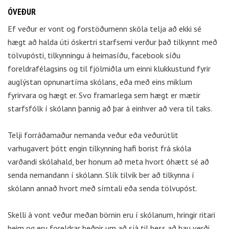
ÓVEÐUR
Ef veður er vont og forstöðumenn skóla telja að ekki sé
hægt að halda úti óskertri starfsemi verður það tilkynnt með
tölvupósti, tilkynningu á heimasíðu, facebook síðu
foreldrafélagsins og til fjölmiðla um einni klukkustund fyrir
auglýstan opnunartíma skólans, eða með eins miklum
fyrirvara og hægt er. Svo framarlega sem hægt er mætir
starfsfólk í skólann þannig að þar á einhver að vera til taks.
Telji forráðamaður nemanda veður eða veðurútlit
varhugavert þótt engin tilkynning hafi borist frá skóla
varðandi skólahald, ber honum að meta hvort óhætt sé að
senda nemandann í skólann. Slík tilvik ber að tilkynna í
skólann annað hvort með símtali eða senda tölvupóst.
Skelli á vont veður meðan börnin eru í skólanum, hringir ritari
heim og eru foreldrar beðnir um að sjá til þess að þau verði