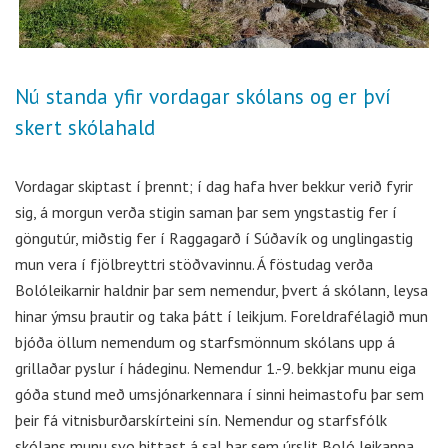
Nú standa yfir vordagar skólans og er því
skert skólahald
Vordagar skiptast í þrennt; í dag hafa hver bekkur verið fyrir
sig, á morgun verða stigin saman þar sem yngstastig fer í
göngutúr, miðstig fer í Raggagarð í Súðavík og unglingastig
mun vera í fjölbreyttri stöðvavinnu. Á föstudag verða
Bolóleikarnir haldnir þar sem nemendur, þvert á skólann, leysa
hinar ýmsu þrautir og taka þátt í leikjum. Foreldrafélagið mun
bjóða öllum nemendum og starfsmönnum skólans upp á
grillaðar pyslur í hádeginu. Nemendur 1.-9. bekkjar munu eiga
góða stund með umsjónarkennara í sinni heimastofu þar sem
þeir fá vitnisburðarskírteini sín. Nemendur og starfsfólk
skólans munu svo hittast á sal þar sem úrslit Boló leikanna