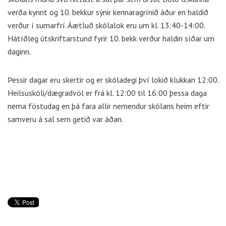
verða kynnt og 10. bekkur sýnir kennaragrínið áður en haldið
verður í sumarfrí. Áætluð skólalok eru um kl. 13:40-14:00.
Hátíðleg útskriftarstund fyrir 10. bekk verður haldin síðar um
daginn.
Þessir dagar eru skertir og er skóladegi því lokið klukkan 12:00.
Heilsuskóli/dægradvöl er frá kl. 12:00 til 16:00 þessa daga
nema föstudag en þá fara allir nemendur skólans heim eftir
samveru á sal sem getið var áðan.