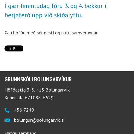
Í gær fimmtudag fóru 3. og 4. bekkur í
berjaferð upp við skíðalyftu.
Þau höfðu með sér nesti og nutu samverunnar.
GRUNNSKÓLI BOLUNGARVÍKUR
Höfðastíg 3-5, 415 Bolungarvík
Kennitala 671088-6629
456 7249
bolungur@bolungarvik.is
Hafðu samband