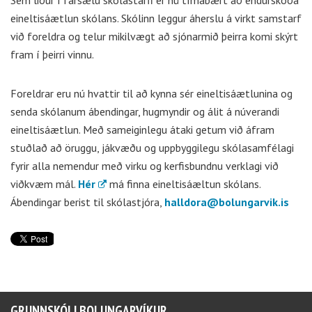
Sem liður í farsælu skólastarfi er nú tímabært að endurskoða
eineltisáætlun skólans. Skólinn leggur áherslu á virkt samstarf
við foreldra og telur mikilvægt að sjónarmið þeirra komi skýrt
fram í þeirri vinnu.
Foreldrar eru nú hvattir til að kynna sér eineltisáætlunina og
senda skólanum ábendingar, hugmyndir og álit á núverandi
eineltisáætlun. Með sameiginlegu átaki getum við áfram
stuðlað að öruggu, jákvæðu og uppbyggilegu skólasamfélagi
fyrir alla nemendur með virku og kerfisbundnu verklagi við
viðkvæm mál.
Hér
má finna eineltisáæltun skólans.
Ábendingar berist til skólastjóra,
halldora@bolungarvik.is
GRUNNSKÓLI BOLUNGARVÍKUR