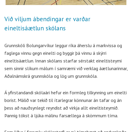
Við viljum ábendingar er varðar
eineltisáætlun skólans
Grunnskóli Bolungarvíkur leggur ríka áherslu á markvissa og
faglega vinnu gegn einelti og byggir þá vinnu á skýrri
eineltisáætlun. Innan skólans starfar sérstakt eineltisteymi
sem sinnir slíkum málum í samræmi við verklag áætlunarinnar,
Aðalnámskrá grunnskóla og lög um grunnskóla.
Á yfirstandandi skólaári hefur ein formleg tilkynning um einelti
borist. Málið var tekið til ítarlegrar könnunar án tafar og án
þess að nauðsynlegt reyndist að virkja allt eineltisteymið.
Þannig tókst á ljúka málinu farsællega á skömmum tíma.