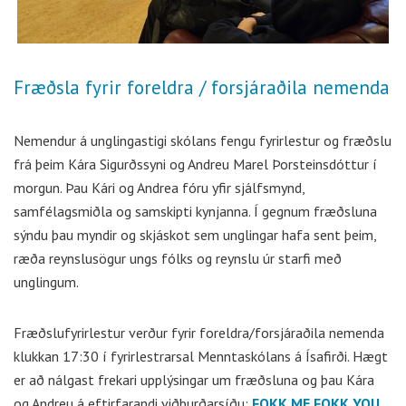
Fræðsla fyrir foreldra / forsjáraðila nemenda
Nemendur á unglingastigi skólans fengu fyrirlestur og fræðslu
frá þeim Kára Sigurðssyni og Andreu Marel Þorsteinsdóttur í
morgun. Þau Kári og Andrea fóru yfir sjálfsmynd,
samfélagsmiðla og samskipti kynjanna. Í gegnum fræðsluna
sýndu þau myndir og skjáskot sem unglingar hafa sent þeim,
ræða reynslusögur ungs fólks og reynslu úr starfi með
unglingum.
Fræðslufyrirlestur verður fyrir foreldra/forsjáraðila nemenda
klukkan 17:30 í fyrirlestrarsal Menntaskólans á Ísafirði. Hægt
er að nálgast frekari upplýsingar um fræðsluna og þau Kára
og Andreu á eftirfarandi viðburðarsíðu:
FOKK ME FOKK YOU