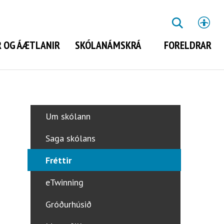
St
LEITA
 OG ÁÆTLANIR
SKÓLANÁMSKRÁ
FORELDRAR
Leita
Um skólann
Saga skólans
Fréttir
eTwinning
Gróðurhúsið