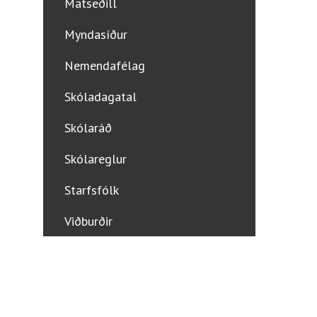
Matseðill
Myndasíður
Nemendafélag
Skóladagatal
Skólaráð
Skólareglur
Starfsfólk
Viðburðir