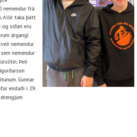
00 nemendur frá
 Allir taka þátt
 og síðan eru
orum árgangi
 tveir nemendur
pti sem nemendur
rslitin. Þeir
igurðarson
litunum. Gunnar
fur endaði í 29.
m drengjum