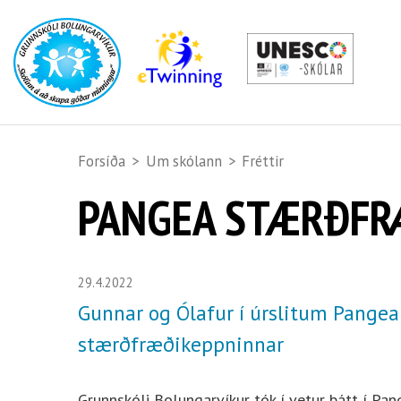
Forsíða
>
Um skólann
>
Fréttir
PANGEA STÆRÐFR
29.4.2022
Gunnar og Ólafur í úrslitum Pangea
stærðfræðikeppninnar
Grunnskóli Bolungarvíkur tók í vetur þátt í Pan