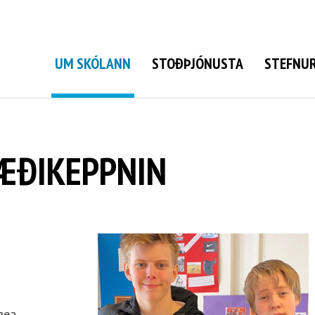
Grunnskóli Bolungarvíkur
UM SKÓLANN
STOÐÞJÓNUSTA
STEFNUR
ÆÐIKEPPNIN
gea